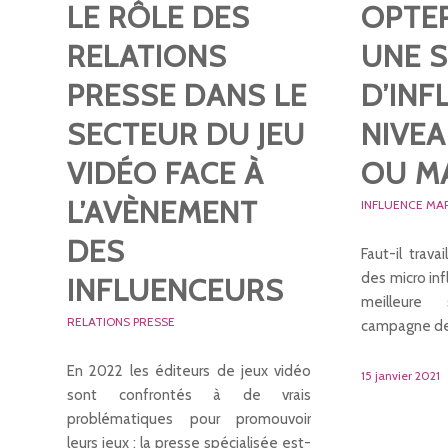
LE RÔLE DES
OPTE
RELATIONS
UNE S
PRESSE DANS LE
D’INF
SECTEUR DU JEU
NIVE
VIDÉO FACE À
OU M
L’AVÈNEMENT
INFLUENCE MA
DES
Faut-il trav
des micro inf
INFLUENCEURS
meilleure
RELATIONS PRESSE
campagne de
En 2022 les éditeurs de jeux vidéo
15 janvier 2021
sont confrontés à de vrais
problématiques pour promouvoir
leurs jeux : la presse spécialisée est-