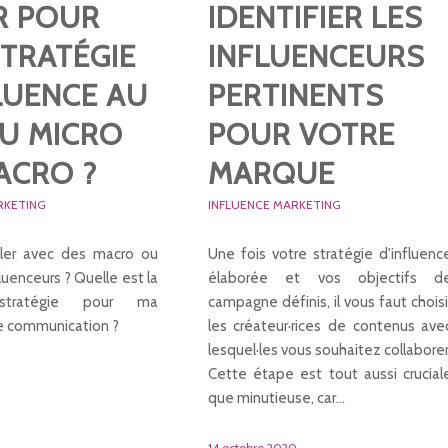
R POUR
IDENTIFIER LES
TRATÉGIE
INFLUENCEURS
LUENCE AU
PERTINENTS
AU MICRO
POUR VOTRE
ACRO ?
MARQUE
RKETING
INFLUENCE MARKETING
ailler avec des macro ou
Une fois votre stratégie d'influenc
luenceurs ? Quelle est la
élaborée et vos objectifs d
 stratégie pour ma
campagne définis, il vous faut choisi
 communication ?
les créateur·rices de contenus ave
lesquel·les vous souhaitez collaborer
Cette étape est tout aussi crucial
que minutieuse, car…
14 octobre 2020