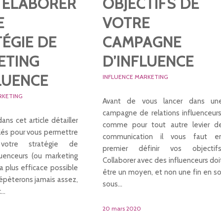
 ÉLABORER
OBJECTIFS DE
E
VOTRE
ÉGIE DE
CAMPAGNE
ETING
D’INFLUENCE
LUENCE
INFLUENCE MARKETING
RKETING
Avant de vous lancer dans un
campagne de relations influenceurs
ans cet article détailler
comme pour tout autre levier d
lés pour vous permettre
communication il vous faut e
 votre stratégie de
premier définir vos objectifs
fluenceurs (ou marketing
Collaborer avec des influenceurs doi
la plus efficace possible
être un moyen, et non une fin en so
répèterons jamais assez,
sous…
c…
20 mars 2020