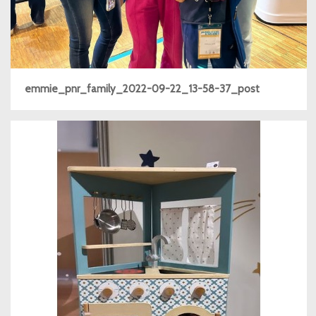
emmie_pnr_family_2022-09-22_13-58-37_post