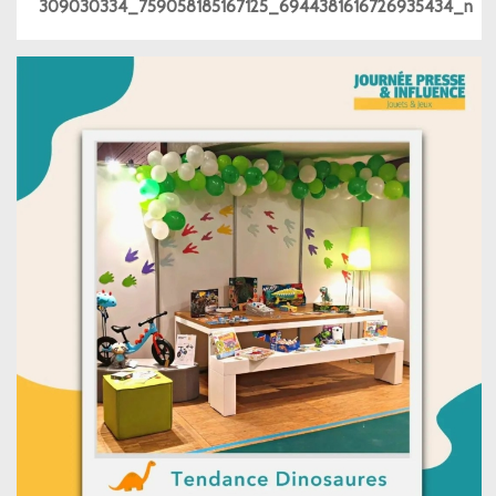
309030334_759058185167125_6944381616726935434_n