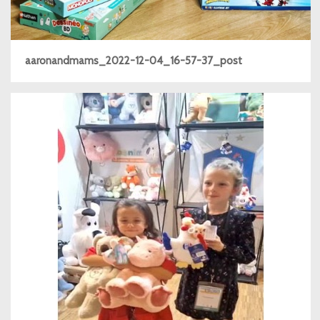
aaronandmams_2022-12-04_16-57-37_post