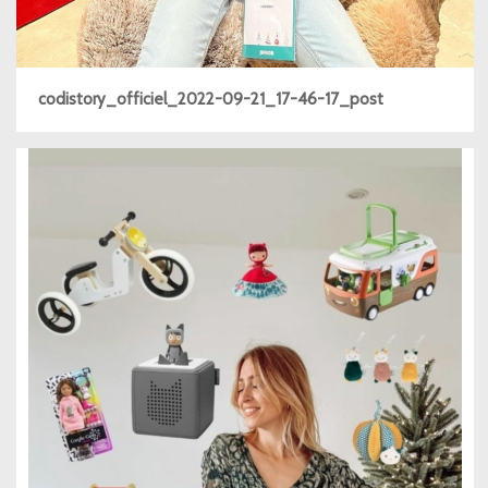
codistory_officiel_2022-09-21_17-46-17_post