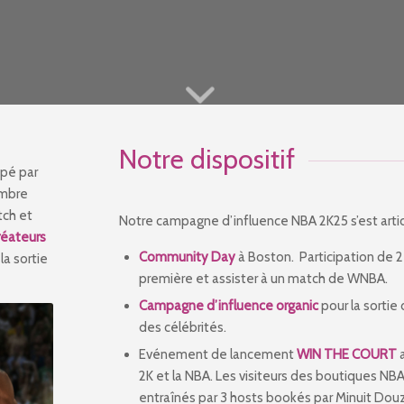
Notre dispositif
ppé par
embre
tch et
Notre campagne d’influence NBA 2K25 s’est arti
réateurs
Community Day
à Boston. Participation de 2
la sortie
première et assister à un match de WNBA.
Campagne
d’
influence
organic
pour la sortie
des célébrités.
Evénement de lancement
WIN THE COURT
a
2K
et la NBA.
Les visiteurs des
boutiques
NB
entraînés par 3 hosts bookés par Minuit Dou