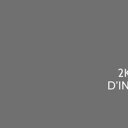
2
D’I