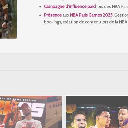
Campagne d’
influence
paid
lors des NBA Par
Présence
aux
NBA Paris Games 2025.
Gestion
bookings, création de contenu lors de la NBA 