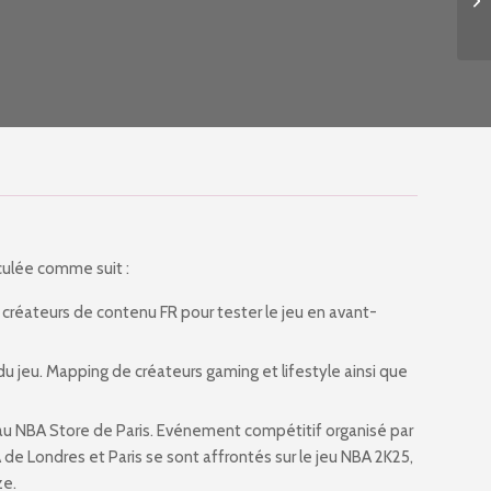
culée comme suit :
 créateurs de contenu FR pour tester le jeu en avant-
 du jeu. Mapping de créateurs gaming et lifestyle ainsi que
u NBA Store de Paris. E
vénement compétitif
organisé par
A
de
Londres et Paris se sont affrontés sur le jeu NBA 2K25,
ze.