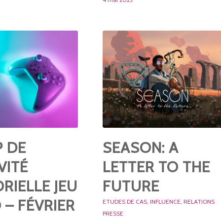
P DE
SEASON: A
VITÉ
LETTER TO THE
RIELLE JEU
FUTURE
 – FÉVRIER
ETUDES DE CAS
,
INFLUENCE
,
RELATIONS
PRESSE