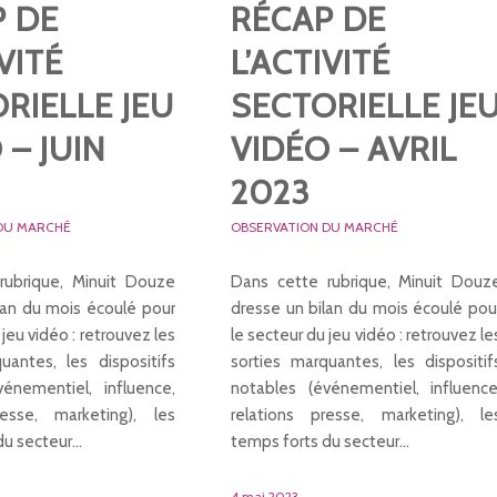
P DE
RÉCAP DE
VITÉ
L’ACTIVITÉ
RIELLE JEU
SECTORIELLE JE
 – JUIN
VIDÉO – AVRIL
2023
DU MARCHÉ
OBSERVATION DU MARCHÉ
rubrique, Minuit Douze
Dans cette rubrique, Minuit Douz
lan du mois écoulé pour
dresse un bilan du mois écoulé pou
 jeu vidéo : retrouvez les
le secteur du jeu vidéo : retrouvez le
uantes, les dispositifs
sorties marquantes, les dispositif
énementiel, influence,
notables (événementiel, influence
resse, marketing), les
relations presse, marketing), le
du secteur…
temps forts du secteur…
4 mai 2023