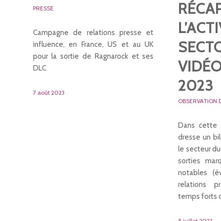
RÉCA
PRESSE
L’ACTI
Campagne de relations presse et
SECTO
influence, en France, US et au UK
pour la sortie de Ragnarock et ses
VIDÉO
DLC
2023
7 août 2023
OBSERVATION 
Dans cette 
dresse un bi
le secteur du
sorties marq
notables (év
relations p
temps forts 
5 juillet 2023