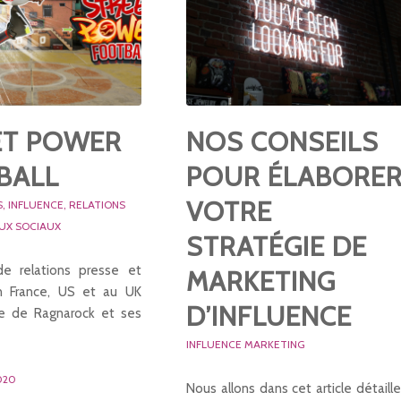
ET POWER
NOS CONSEILS
BALL
POUR ÉLABORE
VOTRE
S
,
INFLUENCE
,
RELATIONS
UX SOCIAUX
STRATÉGIE DE
e relations presse et
MARKETING
en France, US et au UK
D’INFLUENCE
ie de Ragnarock et ses
INFLUENCE MARKETING
020
Nous allons dans cet article détaille