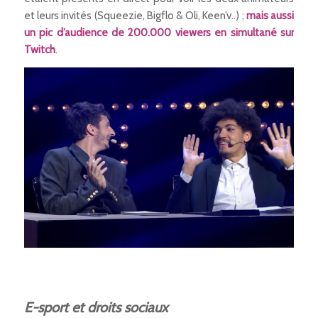
et leurs invités (Squeezie, Bigflo & Oli, Keen’v..) ;
mais aussi
un pic d’audience de 200.000 viewers en simultané sur
Twitch
.
E-sport et droits sociaux