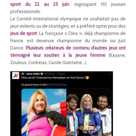
sport du 22 au 25 juin
, regroupant 110 joueurs
professionnels.
Le Comité international olympique ne souhaitait pas de
jeux violents ou de stratégies, et a préféré opter pour des
jeux de sport
. La française « Dina », déjà championne de
France, est devenue championne du monde sur Just
Dance.
Plusieurs créateurs de contenu d’autres jeux ont
témoigné leur soutien à la jeune femme
(Kayane,
Zouloux, Conkerax, Carole Quintaine…).