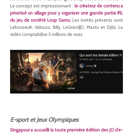
Le concept est impressionnant :
le créateur de contenu a
privatisé un village pour y organiser une grande partie IRL
du jeu de société Loup Garou
. Les invités présents sont
Lebouseuh, Valouzz, Billy, LeGrandJD, Mastu et Djilsi. La
vidéo comptabilise 5 millions de vues.
E-sport et Jeux Olympiques
Singapour a accueilli la toute première édition des JO d’e-