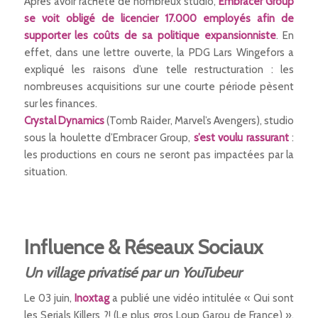
Après avoir racheté de nombreux studio,
Embracer Group
se voit obligé de licencier 17.000 employés afin de
supporter les coûts de sa politique expansionniste
. En
effet, dans une lettre ouverte, la PDG Lars Wingefors a
expliqué les raisons d’une telle restructuration : les
nombreuses acquisitions sur une courte période pèsent
sur les finances.
Crystal Dynamics
(Tomb Raider, Marvel’s Avengers), studio
sous la houlette d’Embracer Group,
s’est voulu rassurant
:
les productions en cours ne seront pas impactées par la
situation.
Influence & Réseaux Sociaux
Un village privatisé par un YouTubeur
Le 03 juin,
Inoxtag
a publié une vidéo intitulée « Qui sont
les Serials Killers ?! (Le plus gros Loup Garou de France) ».