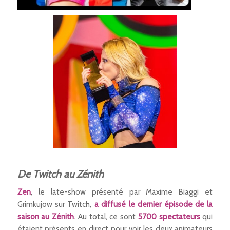
De Twitch au Zénith
Zen
, le late-show présenté
par Maxime Biaggi et
Grimkujow sur Twitch,
a diffusé le dernier épisode de la
saison au Zénith
. Au total, ce sont
5700 spectateurs
qui
étaient présents en direct pour voir les deux animateurs