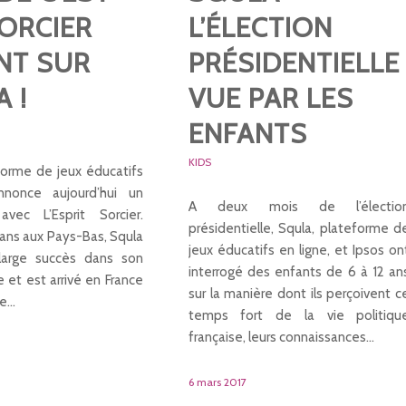
ORCIER
L’ÉLECTION
NT SUR
PRÉSIDENTIELLE
 !
VUE PAR LES
ENFANTS
KIDS
forme de jeux éducatifs
nnonce aujourd’hui un
A deux mois de l’électio
avec L’Esprit Sorcier.
présidentielle, Squla, plateforme d
8 ans aux Pays-Bas, Squla
jeux éducatifs en ligne, et Ipsos on
large succès dans son
interrogé des enfants de 6 à 12 an
e et est arrivé en France
sur la manière dont ils perçoivent c
re…
temps fort de la vie politiqu
française, leurs connaissances…
6 mars 2017