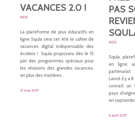
VACANCES 2.0 !
PAS S
KIDS
REVIE
SQULA
La plateforme de jeux éducatifs en
ligne Squla sera cet été le cahier de
KIDS
vacances digital indispensable des
écoliers ! Squla proposera dès le 15
Squla, plate
juin des programmes spéciaux pour
en ligne, a
les révisions des grandes vacances,
partenariat 
en plus des matières…
Lancé il y a 
connaît un 
12 mai 2017
pays d’origin
en septemb
6 avril 2017