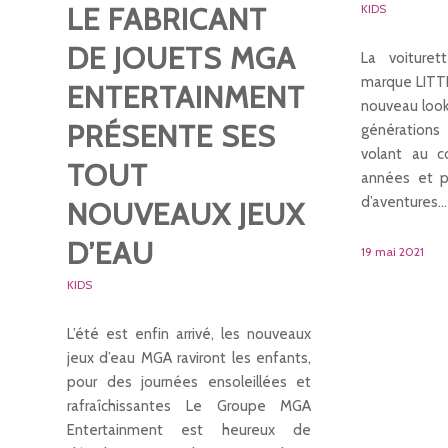
LE FABRICANT
KIDS
DE JOUETS MGA
La voituret
marque LITTL
ENTERTAINMENT
nouveau look
PRÉSENTE SES
génération
volant au c
TOUT
années et p
d’aventures…
NOUVEAUX JEUX
D’EAU
19 mai 2021
KIDS
L’été est enfin arrivé, les nouveaux
jeux d’eau MGA raviront les enfants,
pour des journées ensoleillées et
rafraîchissantes Le Groupe MGA
Entertainment est heureux de