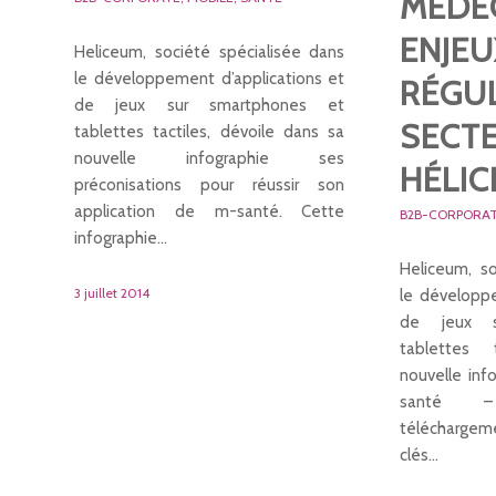
MÉDEC
ENJEU
Heliceum, société spécialisée dans
le développement d’applications et
RÉGU
de jeux sur smartphones et
SECTE
tablettes tactiles, dévoile dans sa
nouvelle infographie ses
HÉLI
préconisations pour réussir son
application de m-santé. Cette
B2B-CORPORA
infographie…
Heliceum, so
3 juillet 2014
le développe
de jeux s
tablettes 
nouvelle inf
santé –
téléchargem
clés…