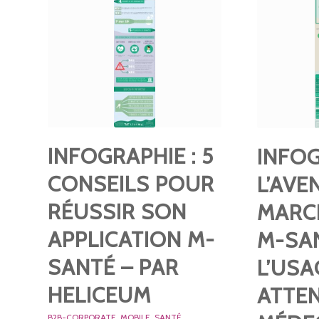
INFOGRAPHIE : 5
INFOG
CONSEILS POUR
L’AVE
RÉUSSIR SON
MARC
APPLICATION M-
M-SA
SANTÉ – PAR
L’USA
HELICEUM
ATTE
B2B-CORPORATE
,
MOBILE
,
SANTÉ