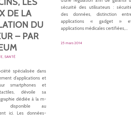
INS, LES
d’une régulation afin de garantir l
sécurité des utilisateurs : sécurit
X DE LA
des données, distinction entr
applications « gadget » e
LATION DU
applications médicales certifiées,…
UR – PAR
25 mars 2014
CEUM
TE
,
SANTÉ
ciété spécialisée dans
ment d’applications et
ur smartphones et
tactiles, dévoile sa
ographie dédiée à la m-
 disponible au
ent ici. Les données-