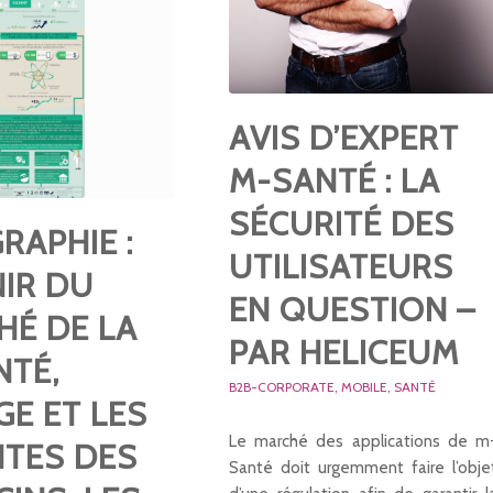
AVIS D’EXPERT
M-SANTÉ : LA
SÉCURITÉ DES
RAPHIE :
UTILISATEURS
NIR DU
EN QUESTION –
HÉ DE LA
PAR HELICEUM
NTÉ,
B2B-CORPORATE
,
MOBILE
,
SANTÉ
GE ET LES
Le marché des applications de m
NTES DES
Santé doit urgemment faire l’obje