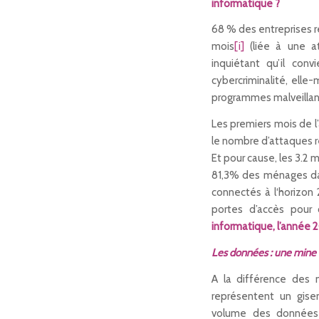
informatique ?
68 % des entreprises r
mois
[i]
(liée à une at
inquiétant qu’il con
cybercriminalité, ell
programmes malveillan
Les premiers mois de l
le nombre d’attaques 
Et pour cause, les 3.2 
81,3% des ménages da
connectés à l‘horizon
portes d’accès pour 
informatique, l’année 
Les données : une mine d
A la différence des m
représentent un gise
volume des données s