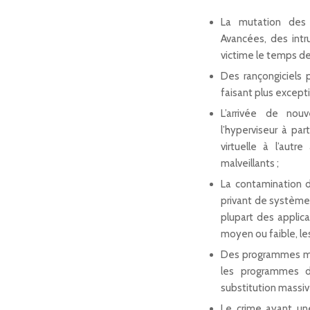
La mutation des 
Avancées, des intru
victime le temps de
Des rançongiciels 
faisant plus except
L’arrivée de nou
l’hyperviseur à par
virtuelle à l’aut
malveillants ;
La contamination d
privant de système 
plupart des appli
moyen ou faible, les
Des programmes malv
les programmes d’i
substitution massi
Le crime ayant une