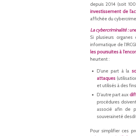
depuis 2014 (soit 100
investissement de l’a
affichée du cybercrime 
La cybercriminalité : une
Si plusieurs organes
informatique de l’IRC
les poursuites à l’enc
heurtent :
D’une part à la
s
attaques
(utilisati
et utilisés à des fi
D’autre part aux
dif
procédures doivent
associé afin de p
souveraineté desdits
Pour simplifier ces p