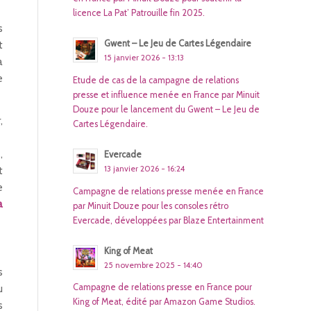
licence La Pat’ Patrouille fin 2025.
s
Gwent – Le Jeu de Cartes Légendaire
t
15 janvier 2026 - 13:13
a
e
Etude de cas de la campagne de relations
presse et influence menée en France par Minuit
Douze pour le lancement du Gwent – Le Jeu de
,
Cartes Légendaire.
,
Evercade
13 janvier 2026 - 16:24
t
e
Campagne de relations presse menée en France
a
par Minuit Douze pour les consoles rétro
Evercade, développées par Blaze Entertainment
King of Meat
25 novembre 2025 - 14:40
s
Campagne de relations presse en France pour
u
King of Meat, édité par Amazon Game Studios.
s