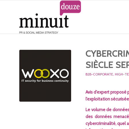
CYBERCRIM
SIÈCLE S
B2B-CORPORATE
,
HIGH-T
Avis d’expert proposé 
l’exploitation sécuris
Le volume de données 
des données menacées
cybercriminalité, quel 