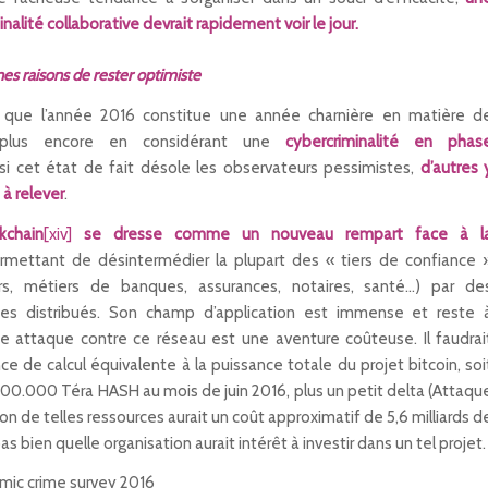
alité collaborative devrait rapidement voir le jour.
s raisons de rester optimiste
er que l’année 2016 constitue une année charnière en matière d
et plus encore en considérant une
cybercriminalité en phas
 si cet état de fait désole les observateurs pessimistes,
d’autres 
à relever
.
kchain
[xiv]
se dresse comme un nouveau rempart face à l
mettant de désintermédier la plupart des « tiers de confiance 
urs, métiers de banques, assurances, notaires, santé…) par de
es distribués. Son champ d’application est immense et reste 
ne attaque contre ce réseau est une aventure coûteuse. Il faudrai
e de calcul équivalente à la puissance totale du projet bitcoin, soi
0.000 Téra HASH au mois de juin 2016, plus un petit delta (Attaqu
ion de telles ressources aurait un coût approximatif de 5,6 milliards d
pas bien quelle organisation aurait intérêt à investir dans un tel projet.
ic crime survey 2016