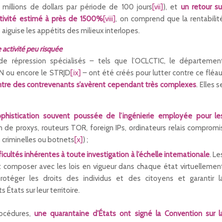
 millions de dollars par période de 100 jours
[vii]
), et
un retour su
ctivité estimé à près de 1500%
[viii]
, on comprend que la rentabilit
aiguise les appétits des milieux interlopes.
 activité peu risquée
 de répression spécialisés – tels que l’OCLCTIC, le départemen
GN ou encore le STRJD
[ix]
– ont été créés pour lutter contre ce fléau
ontre des contrevenants s’avèrent cependant très complexes
. Elles s
ophistication souvent poussée de l’ingénierie employée
pour le
on de proxys, routeurs TOR, foreign IPs, ordinateurs relais compromi
ns criminelles ou botnets
[x]
) ;
ficultés inhérentes à toute investigation à l’échelle internationale
. Le
 composer avec les lois en vigueur dans chaque état virtuellemen
rotéger les droits des individus et des citoyens et garantir l
 États sur leur territoire.
rocédures,
une quarantaine d’États ont signé la Convention sur l