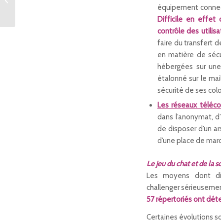
Meilleure Application
équipement connect
du Public aux
Difficile en effet
Appawards...
contrôle des utili
faire du transfert 
en matière de sécu
hébergées sur une
étalonné sur le mail
sécurité de ses colo
Les réseaux télé
dans l’anonymat, d’
de disposer d’un ar
d’une place de marc
Le jeu du chat et de la s
Les moyens dont dis
challenger sérieusement
57 répertoriés ont déte
Certaines évolutions so