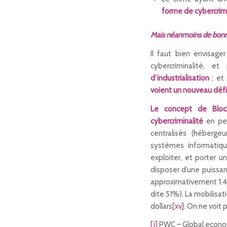
forme de cybercrimin
Mais néanmoins de bonne
Il faut bien envisag
cybercriminalité, 
d’industrialisation
; et
voient un nouveau défi 
Le concept de Bloc
cybercriminalité
en per
centralisés (héberge
systèmes informatiqu
exploiter, et porter u
disposer d’une puissanc
approximativement 1.40
dite 51%). La mobilisat
dollars
[xv]
. On ne voit 
[i]
PWC – Global econom