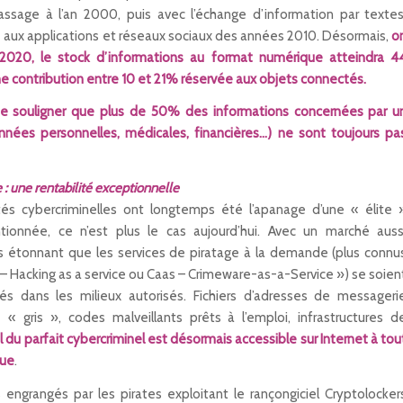
sage à l’an 2000, puis avec l’échange d’information par textes
 aux applications et réseaux sociaux des années 2010. Désormais,
o
n 2020, le stock d’informations au format numérique atteindra 4
ne contribution entre 10 et 21% réservée aux objets connectés.
 de souligner que plus de 50% des informations concernées par u
nnées personnelles, médicales, financières…) ne sont toujours pa
 : une rentabilité exceptionnelle
vités cybercriminelles ont longtemps été l’apanage d’une « élite 
tionnée, ce n’est plus le cas aujourd’hui. Avec un marché auss
as étonnant que les services de piratage à la demande (plus connu
– Hacking as a service ou Caas – Crimeware-as-a-Service ») se soien
s dans les milieux autorisés. Fichiers d’adresses de messageri
« gris », codes malveillants prêts à l’emploi, infrastructures d
l du parfait cybercriminel est désormais accessible sur Internet à tou
eue
.
 engrangés par les pirates exploitant le rançongiciel Cryptolocker