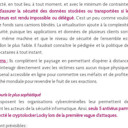
é, en tout lieu, à tout moment, et avec le minimum de contrainte
 d’assurer la sécurité des données stockées ou transportées si l
sateurs est rendu impossible ou délégué.
C’est un peu comme vouloi
de fonds sans camions blindés. La virtualisation ajoute à la complexit
rité, puisque les applications et données de plusieurs clients son
 même machine et que le niveau de sécurité de l’ensemble es
lon le plus faible. Il faudrait connaître le pédigrée et la politique d
cataires à tout instant.
coms
:
Ils complètent le paysage en permettant d’opérer à distanc
interagir directement avec les victimes sans aucun risque physique
senal accessible en ligne pour commettre ses méfaits et de profite
hé mondiale pour revendre le fruit de ses exactions.
ouris le plus sophistiqué
posent les organisations cybercriminelles leur permettent d
 les acteurs de la sécurité informatique. Ainsi,
seuls 5 antivirus parm
cté le cryptolocker Locky lors de la première vague d’attaques.
nt prévisibles :