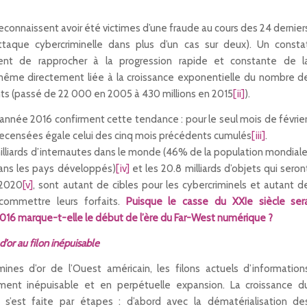
econnaissent avoir été victimes d’une fraude au cours des 24 dernier
taque cybercriminelle dans plus d’un cas sur deux). Un consta
vient de rapprocher à la progression rapide et constante de l
e-même directement liée à la croissance exponentielle du nombre d
ts (passé de 22 000 en 2005 à 430 millions en 2015
[ii]
).
’année 2016 confirment cette tendance : pour le seul mois de février
recensées égale celui des cinq mois précédents cumulés
[iii]
.
milliards d’internautes dans le monde (46% de la population mondiale
ns les pays développés)
[iv]
et les 20.8 milliards d’objets qui seron
 2020
[v]
, sont autant de cibles pour les cybercriminels et autant d
commettre leurs forfaits.
Puisque le casse du XXIe siècle ser
2016 marque-t-elle le début de l’ère du Far-West numérique ?
’or au filon inépuisable
ines d’or de l’Ouest américain, les filons actuels d’information
ment inépuisable et en perpétuelle expansion. La croissance d
’est faite par étapes : d’abord avec la dématérialisation de