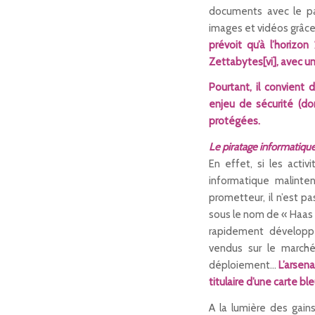
documents avec le pas
images et vidéos grâce
prévoit qu’à l’horizo
Zettabytes
[vi]
, avec u
Pourtant, il convient
enjeu de sécurité (do
protégées.
Le piratage informatique
En effet, si les acti
informatique malinten
prometteur, il n’est p
sous le nom de « Haas 
rapidement développé
vendus sur le marché 
déploiement…
L’arsena
titulaire d’une carte bl
A la lumière des gains