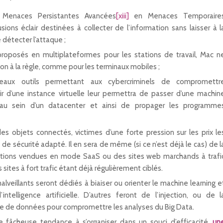
Menaces Persistantes Avancées
[xiii]
en Menaces Temporaire
sions éclair destinées à collecter de l’information sans laisser à l
 détecter l’attaque ;
proposés en multiplateformes pour les stations de travail, Mac n
ion à la règle, comme pour les terminaux mobiles ;
veaux outils permettant aux cybercriminels de compromettr
tir d’une instance virtuelle leur permettra de passer d’une machin
re au sein d’un datacenter et ainsi de propager les programme
es objets connectés, victimes d’une forte pression sur les prix le
de sécurité adapté. Il en sera de même (si ce n’est déjà le cas) de l
cations vendues en mode SaaS ou des sites web marchands à trafi
 sites à fort trafic étant déjà régulièrement ciblés.
eillants seront dédiés à biaiser ou orienter le machine learning e
ntelligence artificielle. D’autres feront de l’injection, ou de l
ve de données pour compromettre les analyses du Big Data.
 fâcheuse tendance à s’organiser dans un souci d’efficacité,
un