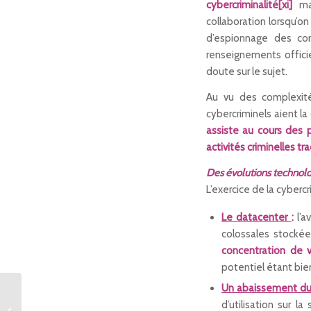
cybercriminalité
[xi]
mai
collaboration lorsqu’o
d’espionnage des com
renseignements offici
doute sur le sujet.
Au vu des complexité
cybercriminels aient la
assiste au cours des 
activités criminelles tr
Des évolutions technolo
L’exercice de la cybercri
Le datacenter
:
l’
colossales stocké
concentration de v
potentiel étant bie
Un abaissement du
VoyagesPirates
d’utilisation sur l
décroche le Prix de la