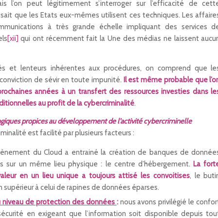
s l’on peut légitimement s’interroger sur l’efficacité de cett
n sait que les Etats eux-mêmes utilisent ces techniques. Les affaire
munications à très grande échelle impliquant des services d
els
[xii]
qui ont récemment fait la Une des médias ne laissent aucu
s et lenteurs inhérentes aux procédures, on comprend que le
 conviction de sévir en toute impunité.
Il est même probable que l’o
prochaines années à un transfert des ressources investies dans le
aditionnelles au profit de la cybercriminalité
.
giques propices au développement de l’activité cybercriminelle
minalité est facilité par plusieurs facteurs :
avènement du Cloud a entrainé la création de banques de donnée
es sur un même lieu physique : le centre d’hébergement.
La fort
aleur en un lieu unique a toujours attisé les convoitises
, le buti
n supérieur à celui de rapines de données éparses.
 niveau de protection des données
:
nous avons privilégié le confor
a sécurité en exigeant que l’information soit disponible depuis tou