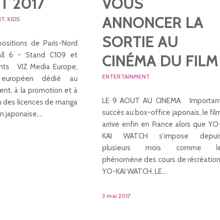
ET 2017
VOUS
ANNONCER LA
NT
,
KIDS
SORTIE AU
ositions de Paris-Nord
Hall 6 - Stand C109 et
CINÉMA DU FILM
nts VIZ Media Europe,
ENTERTAINMENT
 européen dédié au
t, à la promotion et à
LE 9 AOUT AU CINEMA Importan
on des licences de manga
succès au box-office japonais, le fil
on japonaise,…
arrive enfin en France alors que YO
KAI WATCH s’impose depui
plusieurs mois comme l
phénomène des cours de récréation
YO-KAI WATCH, LE…
3 mai 2017