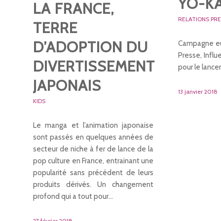
YO-K
LA FRANCE,
RELATIONS PR
TERRE
D’ADOPTION DU
Campagne eu
Presse, Infl
DIVERTISSEMENT
pour le lance
JAPONAIS
13 janvier 2018
KIDS
Le manga et l’animation japonaise
sont passés en quelques années de
secteur de niche à fer de lance de la
pop culture en France, entrainant une
popularité sans précédent de leurs
produits dérivés. Un changement
profond qui a tout pour…
27 février 2018