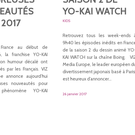
EAUTÉS
YO-KAI WATCH
 2017
KIDS
Retrouvez tous les week-ends 
9h40 les épisodes inédits en Franc
 France au début de
de la saison 2 du dessin animé YO
6, la franchise YO-KAI
KAI WATCH sur la chaîne Boing. VI
on humour décalé ont
Media Europe, le leader européen d
és par les Français. VIZ
divertissement japonais basé à Paris
e annonce aujourd’hui
est heureux d’annoncer…
ses nouveautés pour
 phénomène YO-KAI
26 janvier 2017