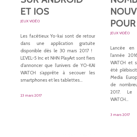
ET IOS
NOUV
POUR
JEUX VIDÉO
JEUX VIDÉO
Les facétieux Yo-kai sont de retour
dans une application gratuite
Lancée en
disponible dès le 30 mars 2017 !
l’année 201
LEVEL-5 Inc et NHN PlayArt sont fiers
WATCH et s
d’annoncer que l’univers de YO-KAI
été plébiscit
WATCH s’apprête à secouer les
Media Europ
smartphones et les tablettes…
de nombreu
2017. Le
23 mars 2017
WATCH…
3 mars 2017