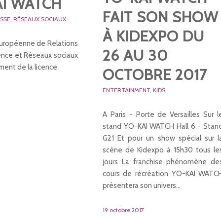
AI WATCH
FAIT SON SHOW
ESSE
,
RÉSEAUX SOCIAUX
À KIDEXPO DU
ropéenne de Relations
26 AU 30
uence et Réseaux sociaux
ment de la licence
OCTOBRE 2017
ENTERTAINMENT
,
KIDS
A Paris - Porte de Versailles Sur l
stand YO-KAI WATCH Hall 6 - Stan
G21 Et pour un show spécial sur l
scène de Kidexpo à 15h30 tous le
jours La franchise phénomène de
cours de récréation YO-KAI WATC
présentera son univers…
19 octobre 2017