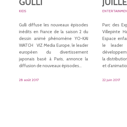
GULLI
JUILL
KIDS
ENTERTAINME
Gulli diffuse les nouveaux épisodes
Parc des Exp
inédits en France de la saison 2 du
Villepinte 
dessin animé phénomène YO-KAI
Espace enfa
WATCH VIZ Media Europe, le leader
le leader
européen du divertissement
développemen
japonais basé à Paris, annonce la
la distributi
diffusion de nouveaux épisodes…
et d’animati
28 août 2017
22 juin 2017