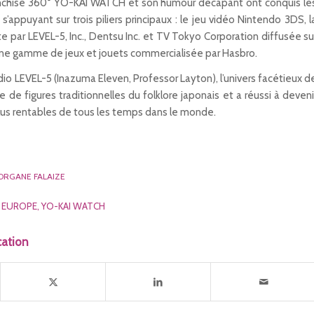
anchise 360° YO-KAI WATCH et son humour décapant ont conquis le
s’appuyant sur trois piliers principaux : le jeu vidéo Nintendo 3DS, l
e par LEVEL-5, Inc., Dentsu Inc. et TV Tokyo Corporation diffusée su
u’une gamme de jeux et jouets commercialisée par Hasbro.
dio LEVEL-5 (Inazuma Eleven, Professor Layton), l’univers facétieux d
de figures traditionnelles du folklore japonais et a réussi à deveni
plus rentables de tous les temps dans le monde.
ORGANE FALAIZE
A EUROPE
,
YO-KAI WATCH
cation