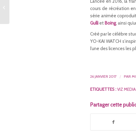
Lancée en 2016, la fr
d’action RPG/bac à
cours de récréation en 
sable salué par la
série animée coproduit
critique,...
Gulli
et
Boing
, ainsi q
Créé par le célèbre stu
YO-KAI WATCH s’inspire 
l’une des licences les 
26 JANVIER 2017
/
PAR
M
ETIQUETTES :
VIZ MEDI
Partager cette publi