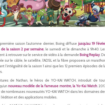
 première saison l’automne dernier, Boing diffuse
jusqu’au 19 févrie
 de la saison 2 par semaine
, le samedi et le dimanche à 9h40. Le
t à retrouver sur le service de vidéo à la demande
Boing Replay
. D
ble sur le câble, le satellite, l’ADSL et la fibre proposera un maratho
l’intégralité de la saison 1 ainsi que les 12 premiers épisodes de l
s.
tures de Nathan, le héros de YO-KAI WATCH, introduit de tou
 qu’un
nouveau modèle de la fameuse montre, la Yo-Kai Watch
. 201
ver de nombreuses nouveautés YO-KAI WATCH dans les domaines de
 l’édition et des applications mobiles.