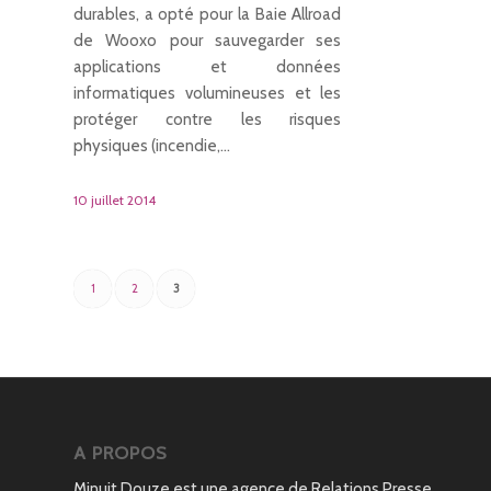
durables, a opté pour la Baie Allroad
de Wooxo pour sauvegarder ses
applications et données
informatiques volumineuses et les
protéger contre les risques
physiques (incendie,…
10 juillet 2014
1
2
3
A PROPOS
Minuit Douze est une agence de Relations Presse,