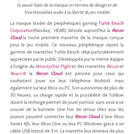
le savoir-faire de la marque en termes de design et de
fonctionnalités audio à la liberté du jeu mobile
La marque leader de périphériques gaming
Turtle Beach
Corporation
(Nasdaq : HEAR) dévoile aujourd’hui la
Recon
Cloud
la toute première manette de la marque conçue
pour le jeu mobile. Ce nouveau périphérique rejoint la
gamme de manettes Turtle Beach, déjà particulièrement
appréciées par le public. Développée par la même équipe
à l’origine du
VelocityOne Flight
et des manettes
Recon
et
React-R
, la
Recon Cloud
est pensée pour ceux qui
souhaitent jouer sur leur téléphone Android, mais
également sur leur Xbox ou PC. Son autonomie de plus de
30 heures, sa charge rapide et la possibilité de l’utiliser
durant la recharge permet de jouer partout, sans avoir à se
soucier de la batterie. Une fois de retour chez eux, les
joueurs peuvent connecter leur
Recon Cloud
à leur Xbox
Series X|S, leur Xbox One ou leur PC Windows grâce à un
câble USB tressé de 3 m. La manette leur donnera de plus