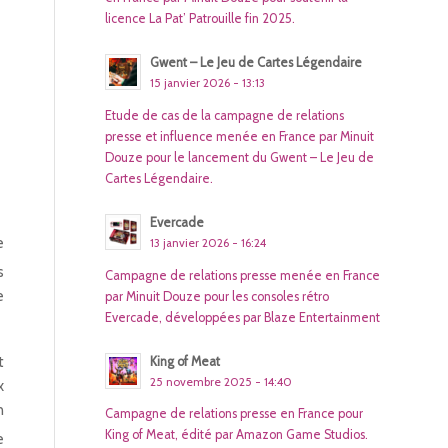
licence La Pat’ Patrouille fin 2025.
Gwent – Le Jeu de Cartes Légendaire
15 janvier 2026 - 13:13
Etude de cas de la campagne de relations
presse et influence menée en France par Minuit
Douze pour le lancement du Gwent – Le Jeu de
Cartes Légendaire.
Evercade
e
13 janvier 2026 - 16:24
s
Campagne de relations presse menée en France
e
par Minuit Douze pour les consoles rétro
Evercade, développées par Blaze Entertainment
t
King of Meat
25 novembre 2025 - 14:40
x
n
Campagne de relations presse en France pour
King of Meat, édité par Amazon Game Studios.
e