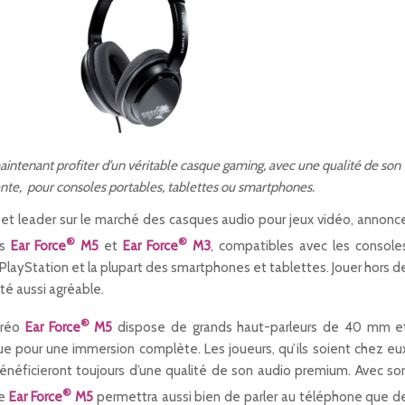
intenant profiter d’un véritable casque gaming, avec une qualité de son
nte, pour consoles portables, tablettes ou smartphones.
 et leader sur le marché des casques audio pour jeux vidéo, annonc
®
®
es
Ear Force
M5
et
Ear Force
M3
, compatibles avec les console
PlayStation et la plupart des smartphones et tablettes. Jouer hors d
été aussi agréable.
®
éréo
Ear Force
M5
dispose de grands haut-parleurs de 40 mm e
ue pour une immersion complète. Les joueurs, qu’ils soient chez eu
néficieront toujours d’une qualité de son audio premium. Avec so
®
ue
Ear Force
M5
permettra aussi bien de parler au téléphone que d