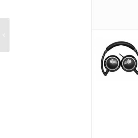
Faites connaissance
avec Fiasco the Cat™
avec House Pest