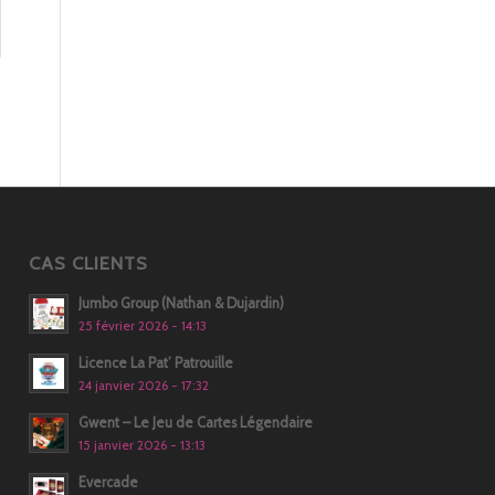
CAS CLIENTS
Jumbo Group (Nathan & Dujardin)
25 février 2026 - 14:13
Licence La Pat’ Patrouille
24 janvier 2026 - 17:32
Gwent – Le Jeu de Cartes Légendaire
15 janvier 2026 - 13:13
Evercade