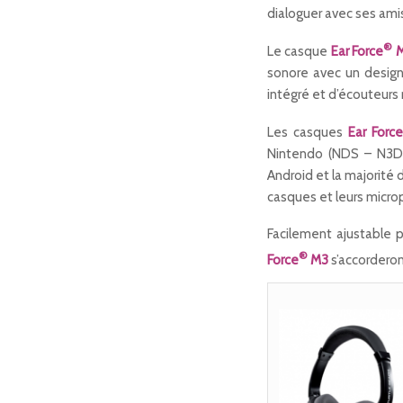
dialoguer avec ses amis
®
Le casque
Ear Force
sonore avec un design
intégré et d’écouteurs 
Les casques
Ear Force
Nintendo (NDS – N3DS)
Android et la majorité 
casques et leurs micro
Facilement ajustable 
®
Force
M3
s’accorderon