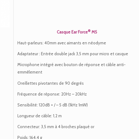
®
Casque Ear Force
M5
Haut-parleurs: 40mm avec aimants en néodyme
Adaptateur : Entrée double jack 3,5 mm pour micro et casque
Microphone intégré avec bouton de réponse et câble anti-
emmêlement
Oreillettes pivotantes de 90 degrés
Fréquence de réponse: 20Hz – 20kHz
Sensibilité: 120dB + / – 5 dB (1kHz 1mW)
Longueur de câble: 1,2 m
Connecteur: 3,5 mm à 4 broches plaqué or
Poids: 164,4 g