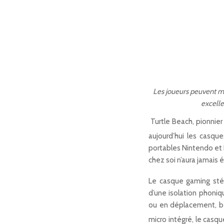
Les joueurs peuvent ma
excelle
Turtle Beach, pionnier
aujourd’hui les casqu
portables Nintendo et 
chez soi n’aura jamais 
Le casque gaming st
d’une isolation phoniq
ou en déplacement, bé
micro intégré, le casq