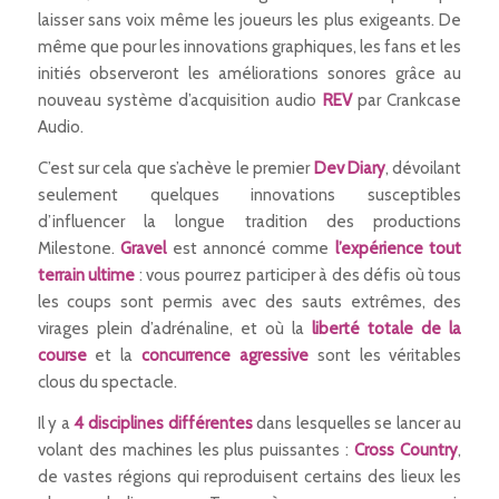
laisser sans voix même les joueurs les plus exigeants. De
même que pour les innovations graphiques, les fans et les
initiés observeront les améliorations sonores grâce au
nouveau système d’acquisition audio
REV
par Crankcase
Audio.
C’est sur cela que s’achève le premier
Dev Diary
, dévoilant
seulement quelques innovations susceptibles
d’influencer la longue tradition des productions
Milestone.
Gravel
est annoncé comme
l’expérience tout
terrain ultime
: vous pourrez participer à des défis où tous
les coups sont permis avec des sauts extrêmes, des
virages plein d’adrénaline, et où la
liberté totale de la
course
et la
concurrence agressive
sont les véritables
clous du spectacle.
Il y a
4 disciplines différentes
dans lesquelles se lancer au
volant des machines les plus puissantes :
Cross Country
,
de vastes régions qui reproduisent certains des lieux les