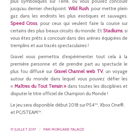
plus symboliques sur Terre, où vous pouvez concourir
jusqu’au dernier checkpoint.
Wild Rush
, pour mettre plein
gaz dans les endroits les plus exotiques et sauvages.
Speed Cross
, pour ceux qui veulent faire la course sur
certains des plus beaux circuits du monde. Et
Stadiums
, si
vous êtes prêts à concourir dans des arènes équipées de
tremplins et aux tracés spectaculaires !
Gravel vous permettra d’expérimenter tout cela à la
première personne et de prendre part au spectacle le
plus fou diffusé sur
Gravel Channel web TV
, un voyage
autour du monde dans lequel vous pouvez défier les
«
Maîtres du Tout Terrain »
dans toutes les disciplines et
disputer le titre officiel de Champion du Monde !
Le jeu sera disponible début 2018 sur PS4™, Xbox One®,
et PC/STEAM™.
17 JUILLET 2017
/
PAR
MORGANE FALAIZE