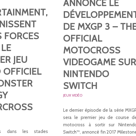
ANNONCE LE
RTAINMENT,
DÉVELOPPEMEN
UNISSENT
DE MXGP 3 – TH
S FORCES
OFFICIAL
 LE
MOTOCROSS
ER JEU
VIDEOGAME SU
 OFFICIEL
NINTENDO
ONSTER
SWITCH
GY
JEUX VIDÉO
RCROSS
Le dernier épisode de la série MXG
sera le premier jeu de course d
motocross à sortir sur Nintend
us dans les stades
Switch™, annoncé fin 2017 Mileston