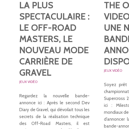
LA PLUS
THE O
SPECTACULAIRE :
VIDEO
LE OFF-ROAD
UNE 
MASTERS, LE
BAND
NOUVEAU MODE
ANNO
CARRIÈRE DE
DISPO
GRAVEL
JEUX VIDÉO
JEUX VIDÉO
Soyez prêt 
championna
Regardez la nouvelle bande-
Supercross 2
annonce ici : Après le second Dev
ici : Miles
Diary de Gravel, qui dévoilait tous les
mondiaux de j
secrets de la réalisation technique
d’annoncer l
des Off-Road Masters, il est
bande-anno