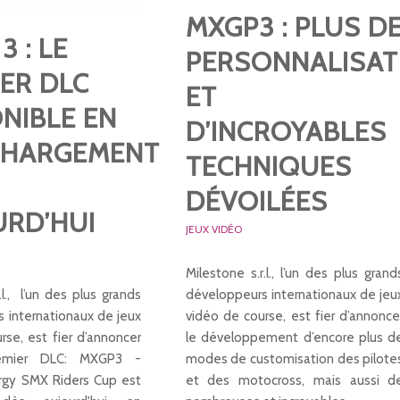
MXGP3 : PLUS D
3 : LE
PERSONNALISAT
ER DLC
ET
NIBLE EN
D’INCROYABLES
CHARGEMENT
TECHNIQUES
DÉVOILÉES
URD’HUI
JEUX VIDÉO
Milestone s.r.l., l’un des plus grand
développeurs internationaux de jeu
.l., l’un des plus grands
vidéo de course, est fier d’annonce
 internationaux de jeux
le développement d’encore plus d
rse, est fier d’annoncer
modes de customisation des pilote
emier DLC: MXGP3 -
et des motocross, mais aussi d
rgy SMX Riders Cup est