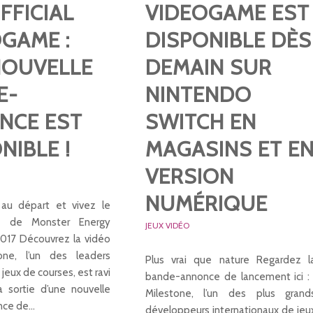
FFICIAL
VIDEOGAME EST
GAME :
DISPONIBLE DÈS
NOUVELLE
DEMAIN SUR
E-
NINTENDO
NCE EST
SWITCH EN
NIBLE !
MAGASINS ET E
VERSION
NUMÉRIQUE
au départ et vivez le
t de Monster Energy
JEUX VIDÉO
017 Découvrez la vidéo
tone, l’un des leaders
Plus vrai que nature Regardez l
eux de courses, est ravi
bande-annonce de lancement ici 
a sortie d’une nouvelle
Milestone, l’un des plus grand
nce de…
développeurs internationaux de jeu