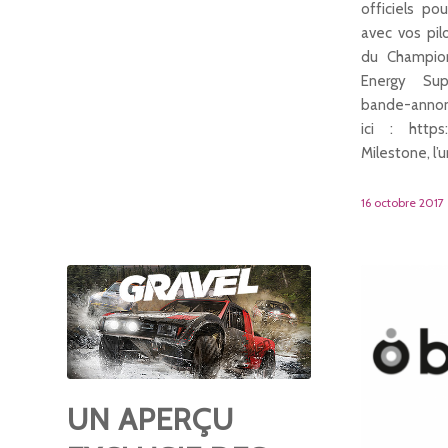
officiels po
avec vos pil
du Champio
Energy Sup
bande-anno
ici : https:
Milestone, l’
16 octobre 2017
UN APERÇU