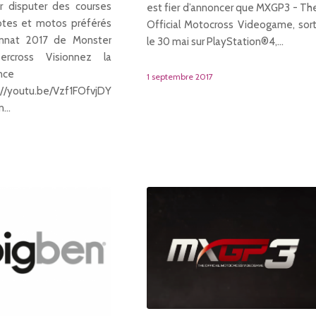
ur disputer des courses
est fier d’annoncer que MXGP3 - Th
otes et motos préférés
Official Motocross Videogame, sort
nnat 2017 de Monster
le 30 mai sur PlayStation®4,…
ercross Visionnez la
nce
1 septembre 2017
//youtu.be/Vzf1FOfvjDY
un…