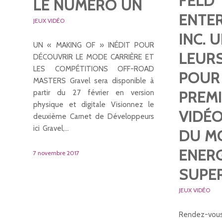
FELD
LE NUMÉRO UN
ENTE
JEUX VIDÉO
INC. 
UN « MAKING OF » INÉDIT POUR
LEUR
DÉCOUVRIR LE MODE CARRIÈRE ET
LES COMPÉTITIONS OFF-ROAD
POUR
MASTERS Gravel sera disponible à
PREMI
partir du 27 février en version
physique et digitale Visionnez le
VIDÉO
deuxième Carnet de Développeurs
ici Gravel,…
DU M
ENER
7 novembre 2017
SUPE
JEUX VIDÉO
Rendez-vo