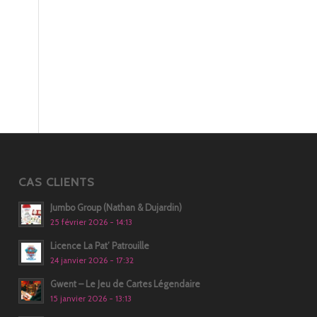
CAS CLIENTS
Jumbo Group (Nathan & Dujardin)
25 février 2026 - 14:13
Licence La Pat’ Patrouille
24 janvier 2026 - 17:32
Gwent – Le Jeu de Cartes Légendaire
15 janvier 2026 - 13:13