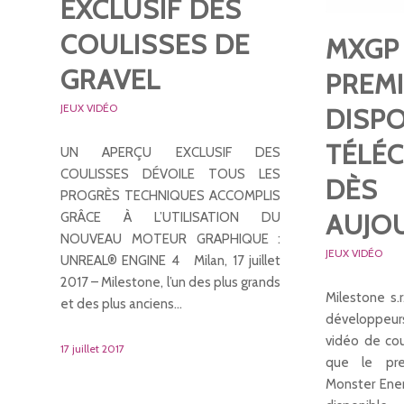
EXCLUSIF DES
COULISSES DE
MXGP 
GRAVEL
PREMI
JEUX VIDÉO
DISPO
TÉLÉ
UN APERÇU EXCLUSIF DES
COULISSES DÉVOILE TOUS LES
DÈS
PROGRÈS TECHNIQUES ACCOMPLIS
AUJO
GRÂCE À L’UTILISATION DU
NOUVEAU MOTEUR GRAPHIQUE :
JEUX VIDÉO
UNREAL® ENGINE 4 Milan, 17 juillet
2017 – Milestone, l’un des plus grands
Milestone s.r
et des plus anciens…
développeurs
vidéo de cou
17 juillet 2017
que le pr
Monster Ene