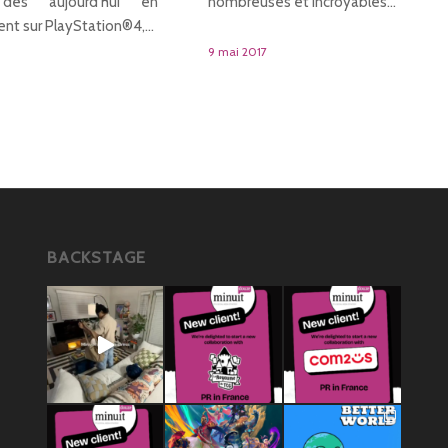
nombreuses et incroyables…
 dès aujourd'hui en
nt sur PlayStation®4,…
9 mai 2017
BACKSTAGE