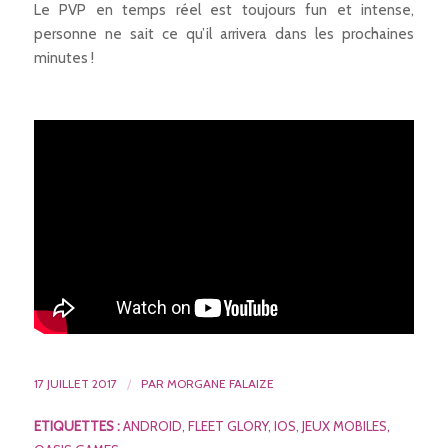
Le PVP en temps réel est toujours fun et intense,
personne ne sait ce qu’il arrivera dans les prochaines
minutes !
17 JUILLET 2017
/
PAR
MORGANE FALAIZE
ETIQUETTES :
ANDROID
,
FLEET GLORY
,
IOS
,
JEUX MOBILES
,