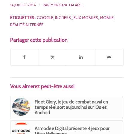
14 JUILLET 2014
/
PAR
MORGANE FALAIZE
ETIQUETTES :
GOOGLE
,
INGRESS
,
JEUX MOBILES
,
MOBILE
,
RÉALITÉ ALTERNÉE
Partager cette publication
Vous aimerez peut-être aussi
Fleet Glory, le jeu de combat naval en
temps réel sort aujourd’hui sur iOs et
Android
Asmodee Digital présente 4 jeux pour
fêter Halloween