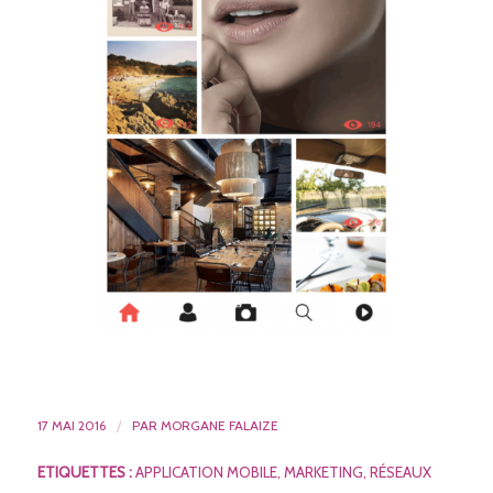
17 MAI 2016
/
PAR
MORGANE FALAIZE
ETIQUETTES :
APPLICATION MOBILE
,
MARKETING
,
RÉSEAUX