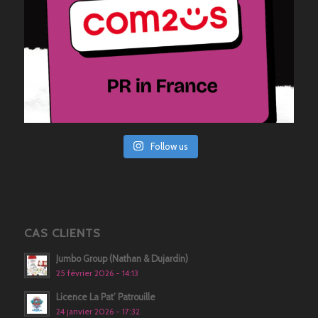
Follow us
CAS CLIENTS
Jumbo Group (Nathan & Dujardin)
25 février 2026 - 14:13
Licence La Pat’ Patrouille
24 janvier 2026 - 17:32