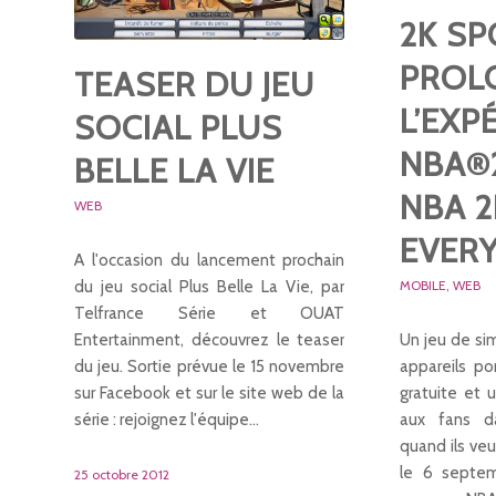
2K S
PROL
TEASER DU JEU
L’EXP
SOCIAL PLUS
NBA®
BELLE LA VIE
NBA 2
WEB
EVER
A l'occasion du lancement prochain
MOBILE
,
WEB
du jeu social Plus Belle La Vie, par
Telfrance Série et OUAT
Un jeu de si
Entertainment, découvrez le teaser
appareils po
du jeu. Sortie prévue le 15 novembre
gratuite et 
sur Facebook et sur le site web de la
aux fans 
série : rejoignez l'équipe…
quand ils veul
le 6 septe
25 octobre 2012