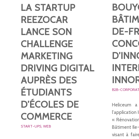
BOUY
LA STARTUP
BÂTIM
REEZOCAR
DE-F
LANCE SON
CONC
CHALLENGE
D’IN
MARKETING
INTER
DRIVING DIGITAL
INNOR
AUPRÈS DES
ÉTUDIANTS
B2B-CORPORA
D’ÉCOLES DE
Heliceum a
l'application
COMMERCE
« Rénovatio
START-UPS
,
WEB
Bâtiment Ile
visant à fai