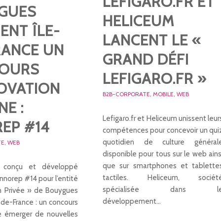
LEFIGARO.FR ET
GUES
HELICEUM
ENT ÎLE-
LANCENT LE «
RANCE UN
GRAND DÉFI
OURS
LEFIGARO.FR »
NOVATION
B2B-CORPORATE
,
MOBILE
,
WEB
NE :
Lefigaro.fr et Heliceum unissent leur
EP #14
compétences pour concevoir un qui
quotidien de culture général
TE
,
WEB
disponible pour tous sur le web ains
que sur smartphones et tablette
 conçu et développé
tactiles. Heliceum, sociét
 Innorep #14 pour l’entité
spécialisée dans l
n Privée » de Bouygues
développement…
-de-France : un concours
re émerger de nouvelles