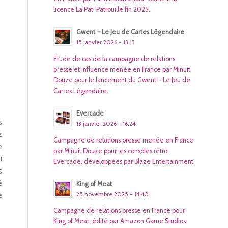
licence La Pat’ Patrouille fin 2025.
Gwent – Le Jeu de Cartes Légendaire
15 janvier 2026 - 13:13
Etude de cas de la campagne de relations
presse et influence menée en France par Minuit
Douze pour le lancement du Gwent – Le Jeu de
Cartes Légendaire.
Evercade
s
13 janvier 2026 - 16:24
z
Campagne de relations presse menée en France
e
par Minuit Douze pour les consoles rétro
i
Evercade, développées par Blaze Entertainment
s
é
King of Meat
25 novembre 2025 - 14:40
e
Campagne de relations presse en France pour
King of Meat, édité par Amazon Game Studios.