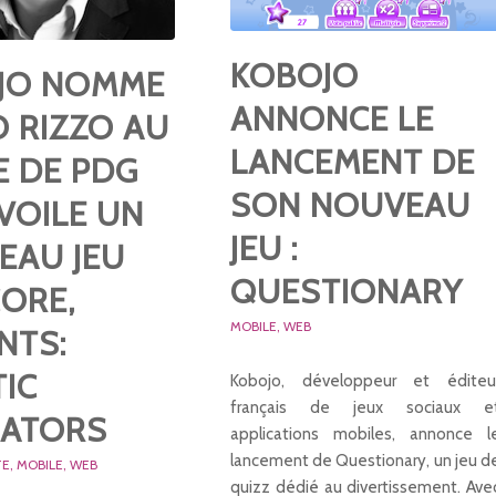
KOBOJO
JO NOMME
ANNONCE LE
 RIZZO AU
LANCEMENT DE
E DE PDG
SON NOUVEAU
VOILE UN
JEU :
EAU JEU
QUESTIONARY
ORE,
MOBILE
,
WEB
NTS:
IC
Kobojo, développeur et éditeu
français de jeux sociaux e
IATORS
applications mobiles, annonce l
lancement de Questionary, un jeu d
TE
,
MOBILE
,
WEB
quizz dédié au divertissement. Ave