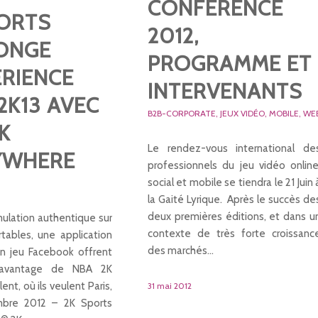
CONFERENCE
PORTS
2012,
ONGE
PROGRAMME ET
ÉRIENCE
INTERVENANTS
2K13 AVEC
B2B-CORPORATE
,
JEUX VIDÉO
,
MOBILE
,
WE
K
Le rendez-vous international de
YWHERE
professionnels du jeu vidéo online
social et mobile se tiendra le 21 Juin 
la Gaité Lyrique. Après le succès de
deux premières éditions, et dans u
mulation authentique sur
contexte de très forte croissanc
rtables, une application
des marchés…
un jeu Facebook offrent
davantage de NBA 2K
ent, où ils veulent Paris,
31 mai 2012
mbre 2012 – 2K Sports