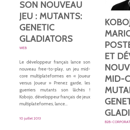
SON NOUVEAU
JEU : MUTANTS:
KOBO
GENETIC
MARIO
GLADIATORS
POST
WEB
ET DÉ
Le développeur français lance son
NOUV
nouveau free-to-play, un jeu mid-
core multiplateformes en « Joueur
MID-C
versus Joueur » Prenez garde, les
MUTA
guerriers mutants son lâchés !
Kobojo, développeur français de jeux
GENET
multiplateformes, lance…
GLAD
10 juillet 2013
B2B-CORPORA