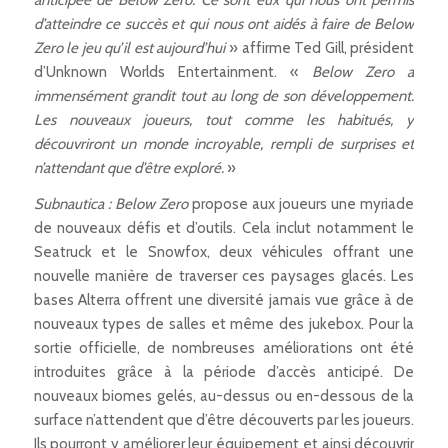
d’atteindre ce succès et qui nous ont aidés à faire de Below
Zero le jeu qu’il est aujourd’hui
» affirme Ted Gill, président
d’Unknown Worlds Entertainment. «
Below Zero a
immensément grandit tout au long de son développement.
Les nouveaux joueurs, tout comme les habitués, y
découvriront un monde incroyable, rempli de surprises et
n’attendant que d’être exploré.
»
Subnautica : Below Zero
propose aux joueurs une myriade
de nouveaux défis et d’outils. Cela inclut notamment le
Seatruck et le Snowfox, deux véhicules offrant une
nouvelle manière de traverser ces paysages glacés. Les
bases Alterra offrent une diversité jamais vue grâce à de
nouveaux types de salles et même des jukebox. Pour la
sortie officielle, de nombreuses améliorations ont été
introduites grâce à la période d’accès anticipé. De
nouveaux biomes gelés, au-dessus ou en-dessous de la
surface n’attendent que d’être découverts par les joueurs.
Ils pourront y améliorer leur équipement et ainsi découvrir