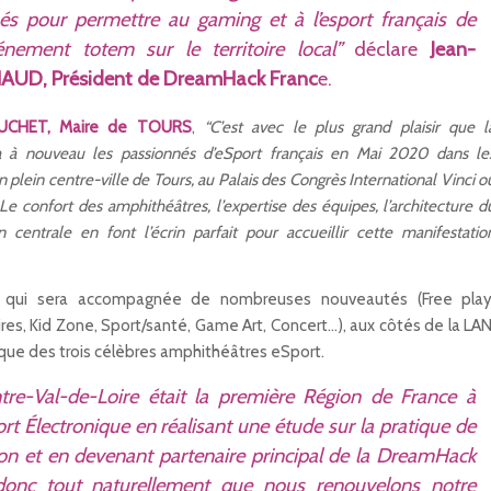
és pour permettre au gaming et à l’esport français de
nement totem sur le territoire local”
déclare
Jean-
AUD, Président de DreamHack Franc
e.
OUCHET, Maire de TOURS
,
“C’est avec le plus grand plaisir que l
 à nouveau les passionnés d’eSport français en Mai 2020 dans le
n plein centre-ville de Tours, au Palais des Congrès International Vinci o
e confort des amphithéâtres, l’expertise des équipes, l’architecture d
 centrale en font l’écrin parfait pour accueillir cette manifestatio
n qui sera accompagnée de nombreuses nouveautés (Free play
s, Kid Zone, Sport/santé, Game Art, Concert…), aux côtés de la LAN
que des trois célèbres amphithéâtres eSport.
tre-Val-de-Loire était la première Région de France à
rt Électronique en réalisant une étude sur la pratique de
ion et en devenant partenaire principal de la DreamHack
onc tout naturellement que nous renouvelons notre