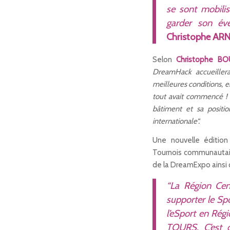
se sont mobilis
garder son évé
Christophe ARN
Selon
Christophe B
DreamHack accueillera
meilleures conditions, e
tout avait commencé ! L
bâtiment et sa position
internationale“.
Une nouvelle éditio
Tournois communautaire
de la DreamExpo ainsi 
“La Région Cen
supporter le Spo
l’eSport en Rég
TOURS. C’est d