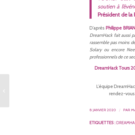
soutien à l’évé
Président de la
D’après
Philippe BRIA
DreamHack fait aussi pa
rassemble pas moins de 
Solary ou encore Need 
professionnels de ce sec
DreamHack Tours 202
La saison 2 de ‘Big Little
L’équipe DreamHack
Lies’ sera disponible en
rendez-vous 
DVD le 10 j...
8 JANVIER 2020
/
PAR
M
ETIQUETTES :
DREAMHA