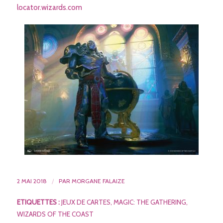
locator.wizards.com
2 MAI 2018
/
PAR
MORGANE FALAIZE
ETIQUETTES :
JEUX DE CARTES
,
MAGIC: THE GATHERING
,
WIZARDS OF THE COAST