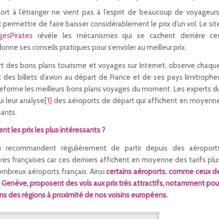
ort à l’étranger ne vient pas à l’esprit de beaucoup de voyageurs
 permettre de faire baisser considérablement le prix d’un vol. Le sit
gesPirates
révèle les mécanismes qui se cachent derrière ce
donne ses conseils pratiques pour s’envoler au meilleur prix.
rt des bons plans tourisme et voyages sur Internet, observe chaqu
ix des billets d’avion au départ de France et de ses pays limitrophe
ateforme les meilleurs bons plans voyages du moment. Les experts d
ui leur analyse
[1]
des aéroports de départ qui affichent en moyenn
sants.
nt les prix les plus intéressants ?
e recommandent régulièrement de partir depuis des aéroport
ères françaises car ces derniers affichent en moyenne des tarifs plu
mbreux aéroports français. Ainsi
certains aéroports, comme ceux d
ù Genève, proposent des vols aux prix très attractifs, notamment pou
ans des régions à proximité de nos voisins européens.