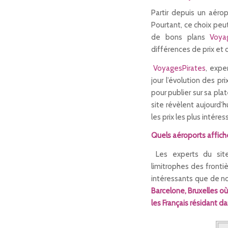
Partir depuis un aérop
Pourtant, ce choix peut
de bons plans
Voya
différences de prix et 
VoyagesPirates
, expe
jour l’évolution des pr
pour publier sur sa pl
site révèlent aujourd’h
les prix les plus intéres
Quels aéroports affiche
Les experts du sit
limitrophes des fronti
intéressants que de no
Barcelone, Bruxelles o
les Français résidant d