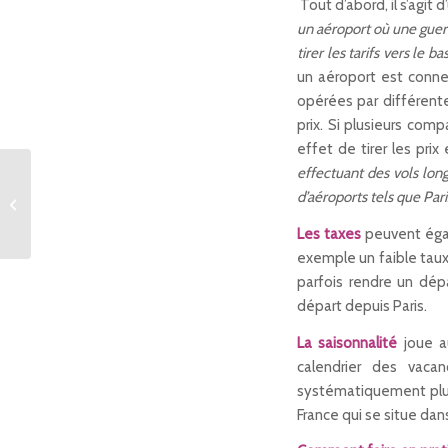
Tout d’abord, il s’agit 
un aéroport où une guerr
tirer les tarifs vers le ba
un aéroport est conne
opérées par différente
prix. Si plusieurs com
effet de tirer les prix
effectuant des vols long
Magic: The Gathering
retourne aux sources
d’aéroports tels que Pa
pour son 25ème
Les taxes
peuvent égale
anniversaire
exemple un faible taux
parfois rendre un dépa
départ depuis Paris.
La saisonnalité
joue au
calendrier des vaca
systématiquement plus 
France qui se situe da