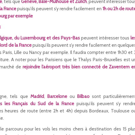
e
, tels que
Genève, Bâle-Mulhouse et Zurich
, peuvent intéresser tou
la France
puisqu’ils peuvent s’y rendre facilement en
1h ou 2h de
rout
ourg par exemple
x
elgique, du Luxembourg et des Pays-Bas
peuvent intéresser tous
le
Nord de la France
puisqu’ils peuvent s’y rendre facilement en quelque
 Paris, Lille ou Nancy par exemple. Il faudra compter entre 1h30 et 
ture. A noter pour les Parisiens que le Thalys Paris-Bruxelles est u
 marché de
rejoindre l’aéroport très bien connecté de Zaventem e
agne, tels que
Madrid
,
Barcelone
ou
Bilbao
sont particulièremen
 les Français du Sud de la France
puisqu’ils peuvent s’y rendr
s heures de route (entre 2h et 4h) depuis Bordeaux, Toulouse o
e.
 parcouru pour les vols les moins chers à destination des 15 plu