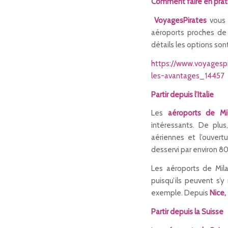
Comment faire en prat
VoyagesPirates
vous 
aéroports proches de n
détails les options son
https://www.voyagespi
les-avantages_14457
Partir depuis l’Italie
Les
aéroports de Mi
intéressants. De plu
aériennes et l’ouvert
desservi par environ 8
Les aéroports de Mila
puisqu’ils peuvent s’
exemple. Depuis
Nice,
Partir depuis la Suisse