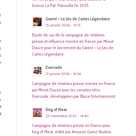
licence La Pat’ Patrouille fin 2025.
.
e
Gwent – Le Jeu de Cartes Légendaire
s
15 janvier 2026 - 13:13
Etude de cas de la campagne de relations
e
presse et influence menée en France par Minuit
s
Douze pour le lancement du Gwent – Le Jeu de
Cartes Légendaire.
u
e
Evercade
13 janvier 2026 - 16:24
Campagne de relations presse menée en France
par Minuit Douze pour les consoles rétro
s
Evercade, développées par Blaze Entertainment
s
e
King of Meat
r
25 novembre 2025 - 14:40
Campagne de relations presse en France pour
King of Meat, édité par Amazon Game Studios.