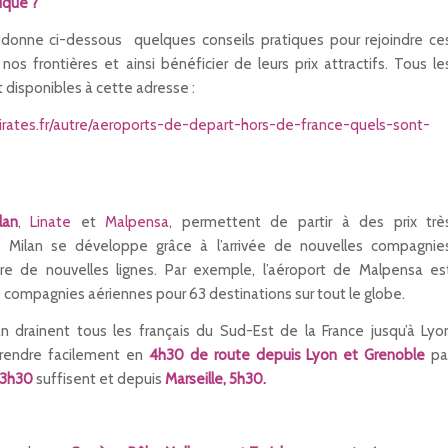
ique ?
donne ci-dessous quelques conseils pratiques pour rejoindre ce
os frontières et ainsi bénéficier de leurs prix attractifs. Tous le
t disponibles à cette adresse :
rates.fr/autre/aeroports-de-depart-hors-de-france-quels-sont-
lan
,
Linate
et
Malpensa
, permettent de partir à des prix trè
s, Milan se développe grâce à l’arrivée de nouvelles compagnie
ure de nouvelles lignes. Par exemple, l’aéroport de Malpensa es
0 compagnies aériennes pour 63 destinations sur tout le globe.
n drainent tous les français du Sud-Est de la France jusqu’à Lyo
y rendre facilement en
4h30 de route depuis Lyon et Grenoble
pa
 3h30
suffisent et depuis
Marseille, 5h30.