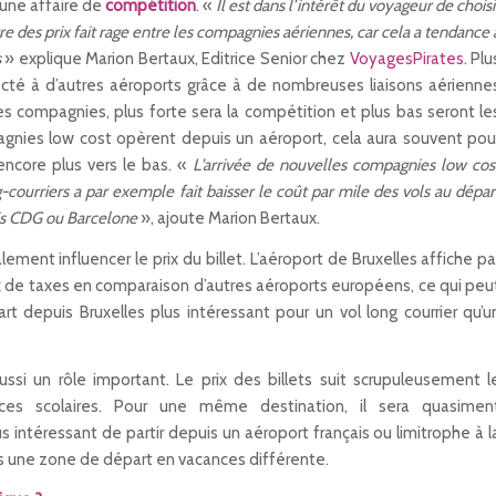
d’une affaire de
compétition
. «
Il est dans l’intérêt du voyageur de choisi
e des prix fait rage entre les compagnies aériennes, car cela a tendance 
s
» explique Marion Bertaux, Editrice Senior chez
VoyagesPirates
. Plu
cté à d’autres aéroports grâce à de nombreuses liaisons aérienne
s compagnies, plus forte sera la compétition et plus bas seront le
pagnies low cost opèrent depuis un aéroport, cela aura souvent pou
 encore plus vers le bas. «
L’arrivée de nouvelles compagnies low cos
-courriers a par exemple fait baisser le coût par mile des vols au dépar
ris CDG ou Barcelone
», ajoute Marion Bertaux.
ment influencer le prix du billet. L’aéroport de Bruxelles affiche pa
 de taxes en comparaison d’autres aéroports européens, ce qui peu
rt depuis Bruxelles plus intéressant pour un vol long courrier qu’u
ssi un rôle important. Le prix des billets suit scrupuleusement l
nces scolaires. Pour une même destination, il sera quasimen
intéressant de partir depuis un aéroport français ou limitrophe à l
ns une zone de départ en vacances différente.