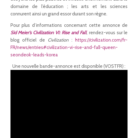
domaine de l’éducation ; les arts et les sciences
connurent ainsi un grand essor durant son règne.
Pour plus d’informations concernant cette annonce de
Sid Meier’s Civilization VI: Rise and Fall
, rendez-vous sur le
blog officiel de
Civilization
:
https://civilization.com/fr-
FR/news/entries#civilization-vi-rise-and-fall-queen-
seondeok-leads-korea
Une nouvelle bande-annonce est disponible (VOSTFR) :