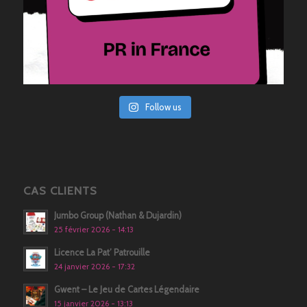
Follow us
CAS CLIENTS
Jumbo Group (Nathan & Dujardin)
25 février 2026 - 14:13
Licence La Pat’ Patrouille
24 janvier 2026 - 17:32
Gwent – Le Jeu de Cartes Légendaire
15 janvier 2026 - 13:13