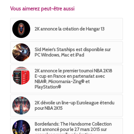
Vous aimerez peut-être aussi
2K annonce la création de Hangar 13
Sid Meier’s Starships est disponible sur
PC Windows, Mac et iPad
2K annonce le premier tournoi NBA 2K18
E-cup en France en partenariat avec
NBA®, Micromania-Zing® et
PlayStation®
2K dévoile un line-up Euroleague étendu
pour NBA 2K15
Borderlands: The Handsome Collection
est annoncé pour le 27 mars 2015 sur