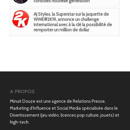
consoles nouvelle génération
AJ Styles, la Superstar sur la jaquette de
WWE®2K19, annonce un challenge
international avec à la clé la possibilité de
remporter un million de dollar
A PROPOS
Minuit Douze est une agence de Relations Presse,
Marketing d’Influence et Social Media spécialisée dans le
Divertissement (jeu vidéo, licences pop culture, jouets) et
high-tech.