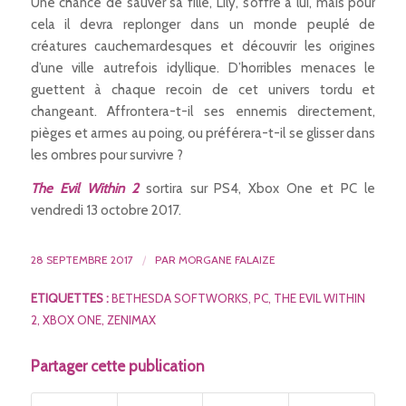
Une chance de sauver sa fille, Lily, s’offre à lui, mais pour
cela il devra replonger dans un monde peuplé de
créatures cauchemardesques et découvrir les origines
d’une ville autrefois idyllique. D’horribles menaces le
guettent à chaque recoin de cet univers tordu et
changeant. Affrontera-t-il ses ennemis directement,
pièges et armes au poing, ou préférera-t-il se glisser dans
les ombres pour survivre ?
The Evil Within 2
sortira sur PS4, Xbox One et PC le
vendredi 13 octobre 2017.
28 SEPTEMBRE 2017
/
PAR
MORGANE FALAIZE
ETIQUETTES :
BETHESDA SOFTWORKS
,
PC
,
THE EVIL WITHIN
2
,
XBOX ONE
,
ZENIMAX
Partager cette publication