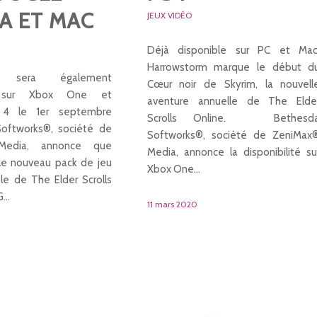
A ET MAC
JEUX VIDÉO
Déjà disponible sur PC et Mac
Harrowstorm marque le début d
rn sera également
Cœur noir de Skyrim, la nouvell
e sur Xbox One et
aventure annuelle de The Elde
n 4 le 1er septembre
Scrolls Online. Bethesd
oftworks®, société de
Softworks®, société de ZeniMax
Media, annonce que
Media, annonce la disponibilité su
le nouveau pack de jeu
Xbox One…
le de The Elder Scrolls
PG…
11 mars 2020