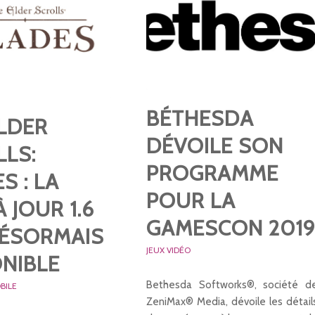
BÉTHESDA
LDER
DÉVOILE SON
LS:
PROGRAMME
S : LA
POUR LA
À JOUR 1.6
GAMESCON 201
DÉSORMAIS
JEUX VIDÉO
NIBLE
Bethesda Softworks®, société d
BILE
ZeniMax® Media, dévoile les détail