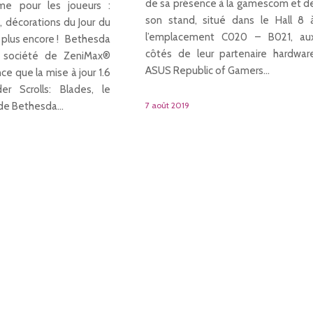
de sa présence à la gamescom et d
me pour les joueurs :
son stand, situé dans le Hall 8 
 décorations du Jour du
l’emplacement C020 – B021, au
 plus encore ! Bethesda
côtés de leur partenaire hardwar
, société de ZeniMax®
ASUS Republic of Gamers…
e que la mise à jour 1.6
r Scrolls: Blades, le
 de Bethesda…
7 août 2019