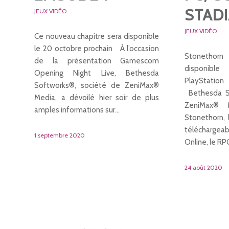
STADI
JEUX VIDÉO
JEUX VIDÉO
Ce nouveau chapitre sera disponible
le 20 octobre prochain À l’occasion
Stonetho
de la présentation Gamescom
disponibl
Opening Night Live, Bethesda
PlayStatio
Softworks®, société de ZeniMax®
Bethesda S
Media, a dévoilé hier soir de plus
ZeniMax® 
amples informations sur…
Stonethorn, 
téléchargeab
1 septembre 2020
Online, le R
24 août 2020