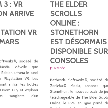
3 : VR
THE ELDER
ON ARRIVE
SCROLLS
ONLINE :
TATION VR
STONETHORN
 MARS
EST DÉSORMAIS
DISPONIBLE SUR
CONSOLES
oftworks®, société de
Media, dévoile que
JEUX VIDÉO
dition arrivera le lundi
r Playstation VR. Les
Bethesda Softworks®, société d
ront enfiler les bottes
ZeniMax® Media, annonce qu
 Doom Guy et explorer
Stonethorn, le nouveau pack de je
irs sanglants d'un
téléchargeable de The Elder Scroll
Online, le RPG en ligne primé d