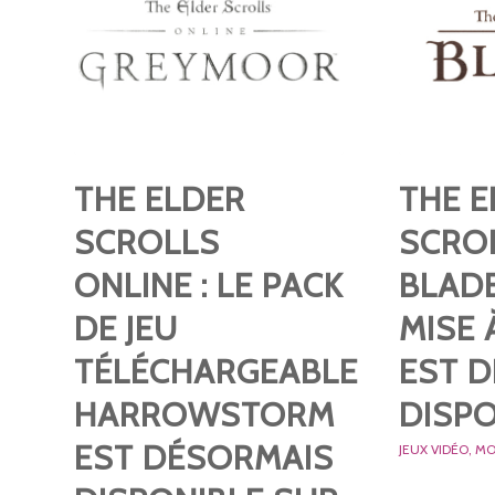
THE ELDER
THE E
SCROLLS
SCROL
ONLINE : LE PACK
BLADE
DE JEU
MISE 
TÉLÉCHARGEABLE
EST 
HARROWSTORM
DISPO
EST DÉSORMAIS
JEUX VIDÉO
,
MO