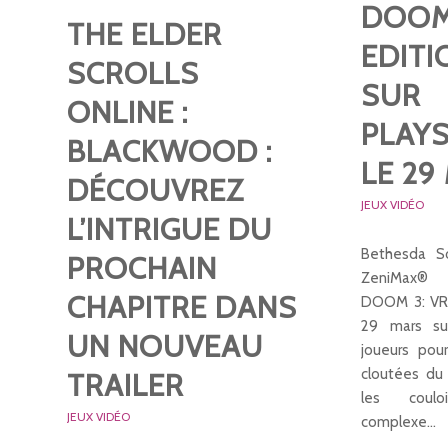
DOOM 
THE ELDER
EDITI
SCROLLS
SUR
ONLINE :
PLAYS
BLACKWOOD :
LE 29
DÉCOUVREZ
JEUX VIDÉO
L’INTRIGUE DU
Bethesda S
PROCHAIN
ZeniMax® 
CHAPITRE DANS
DOOM 3: VR E
29 mars su
UN NOUVEAU
joueurs pour
cloutées du
TRAILER
les coulo
JEUX VIDÉO
complexe…