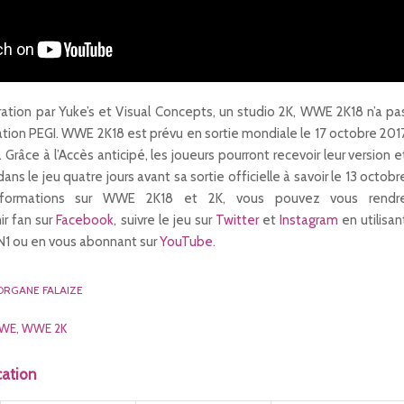
tion par Yuke’s et Visual Concepts, un studio 2K, WWE 2K18 n’a pa
cation PEGI. WWE 2K18 est prévu en sortie mondiale le 17 octobre 201
Grâce à l’
Accès anticipé
, les joueurs pourront recevoir leur version e
ns le jeu quatre jours avant sa sortie officielle à savoir le 13 octobr
informations sur WWE 2K18 et 2K, vous pouvez vous rendr
ir fan sur
Facebook
, suivre le jeu sur
Twitter
et
Instagram
en utilisan
1 ou en vous abonnant sur
YouTube
.
RGANE FALAIZE
WE
,
WWE 2K
cation