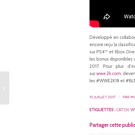
Développé en collabora
encore reçu la classifi
sur PS4™ et Xbox One. 
les bonus disponibles da
2017. Pour plus d’
sur
wwe.2k.com
, deven
les #WWE2K18 et #BLN
La gamme d’enceintes
sans fil de Thomson
s’agrandit !
10 JUILLET 2017
/
PAR
MO
ETIQUETTES :
CATCH
,
W
Partager cette publi