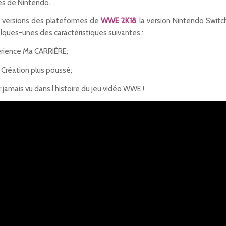
mes de Nintendo.
es versions des plateformes de
WWE 2K18
, la version Nintendo Switc
ques-unes des caractéristiques suivantes :
ience Ma CARRIÈRE;
réation plus poussé;
jamais vu dans l’histoire du jeu vidéo WWE !