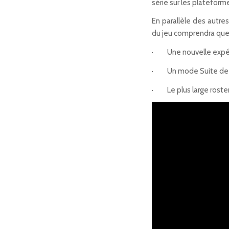
série sur les platefor
En parallèle des autr
du jeu comprendra quel
· Une nouvelle expér
· Un mode Suite de C
· Le plus large roster 