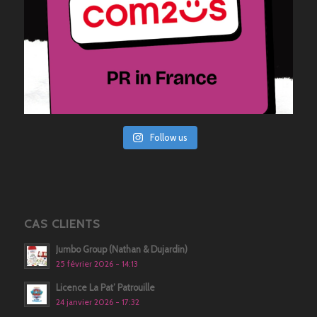
Follow us
CAS CLIENTS
Jumbo Group (Nathan & Dujardin)
25 février 2026 - 14:13
Licence La Pat’ Patrouille
24 janvier 2026 - 17:32