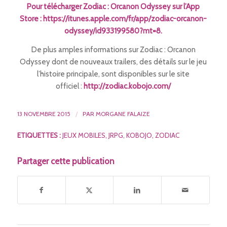
Pour télécharger
Zodiac : Orcanon Odyssey
sur l’App
Store :
https://itunes.apple.com/fr/app/zodiac-orcanon-
odyssey/id933199580?mt=8
.
De plus amples informations sur
Zodiac : Orcanon
Odyssey
dont de nouveaux trailers, des détails sur le jeu
l’histoire principale, sont disponibles sur le site
officiel :
http://zodiac.kobojo.com/
13 NOVEMBRE 2015
/
PAR
MORGANE FALAIZE
ETIQUETTES :
JEUX MOBILES
,
JRPG
,
KOBOJO
,
ZODIAC
Partager cette publication