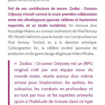
plateformes Sony en 2016.
Fort de ses contributeurs de renom,
Zodiac : Orcanon
Odyssey
s’inscrit comme la toute première collaboration
entre des développeurs japonais célèbres et hautement
respectés, et un studio occidental.
On retrouve ainsi
Kazushige Nojima au scenario (scénariste de
Final Fantasy
VII
), Hitoshi Sakimoto pour la bande-son (compositeur sur
Final Fantasy Tactics
) et, à la direction artistique,
CyDesignation, Inc., la célèbre société japonaise de
production et de game design dirigée par Hideo Minaba.
« Zodiac : Orcanon Odyssey est un JRPG
original créé par une équipe issue du
monde entier, réunie autour d’un même
amour pour l’exploration, les quêtes, les
scénarios, les combats en profondeur et
au tout par tour, et les superbes artworks
qu’on a l’habitude de trouver dans ce type