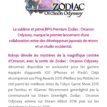
Le sublime et primé JRPG Premium Zodiac : Orcanon
Odyssey, marque le premier lancement d’une
collaboration entre des développeurs japonais de renom
et un studio occidental.
Kobojo dévoile les mystères de la magnifique contrée
d’Orcanon, avec la sortie de
Zodiac : Orcanon Odyssey
,
désormais disponible en exclusivité pour les gamers
équipés d’appareils iOS (iPhones et iPads). Déjà
récompensé aux Ping Awards 2015 (Meilleur Jeu Mobile) et
cité parmi les meilleurs titres du Tokyo Game Show 2015
par
Famitsu
et
4Gamer
. Récemment greenlighté par la
communauté sur Steam Greenlight,
Zodiac : Orcanon
Odyssey
arrivera sur Steam début 2016 puis sur les