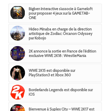
Bigben Interactive s’associe à Gameloft
pour proposer 4 jeux sur la GAMETAB-
ONE
Hideo Minaba en charge de la direction
artistique de Zodiac: Orcanon Odyssey
par Kobojo
2K annonce la sortie en France de l’édition
exclusive WWE 2K18 : WrestleMania
WWE 2K15 est disponible sur
PlayStation3 et Xbox 360
Borderlands Legends est disponible sur
iOS
Bienvenue à Suplex City – WWE 2K17 est