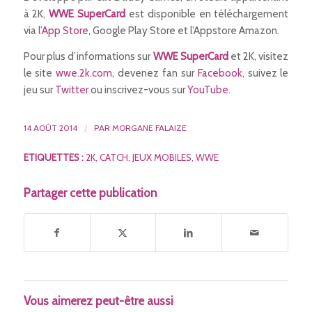
à 2K,
WWE SuperCard
est disponible en téléchargement
via l’
App Store
, Google Play Store et l’Appstore Amazon.
Pour plus d’informations sur
WWE SuperCard
et 2K, visitez
le site
wwe.2k.com
, devenez fan sur
Facebook
, suivez le
jeu sur
Twitter
ou inscrivez-vous sur
YouTube
.
14 AOÛT 2014
/
PAR
MORGANE FALAIZE
ETIQUETTES :
2K
,
CATCH
,
JEUX MOBILES
,
WWE
Partager cette publication
Vous aimerez peut-être aussi