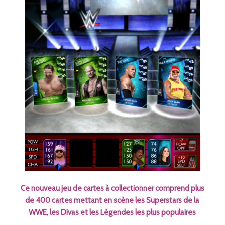
Ce nouveau jeu de cartes à collectionner comprend plus
de 400 cartes mettant en scène les Superstars de la
WWE, les Divas et les Légendes les plus populaires