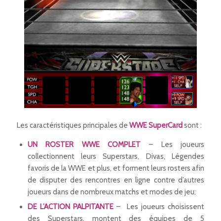
Les caractéristiques principales de
WWE SuperCard
sont :
UN ROSTER WWE COMPLET
– Les joueurs
collectionnent leurs Superstars, Divas, Légendes
favoris de la WWE et plus, et forment leurs rosters afin
de disputer des rencontres en ligne contre d’autres
joueurs dans de nombreux matchs et modes de jeu;
DE L’ACTION PALPITANTE
– Les joueurs choisissent
des Superstars, montent des équipes de 5