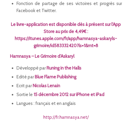
Fonction de partage de ses victoires et progrès sur
Facebook et Twitter.
Le livre-application est disponible dès à présent sur l’App
Store au prix de 4,49€ :
https://itunes.apple.com/fr/app/hamnasya-askaryls-
grimoire/id583332420?ls=1&mt=8
Hamnasya – Le Grimoire d’Askaryl
Développé par
Runing in the Halls
Edité par
Blue Flame Publishing
Ecrit par
Nicolas Lenain
Sortie le
15 décembre 2012 sur iPhone et iPad
Langues : français et en anglais
http://fr.hamnasya.net/