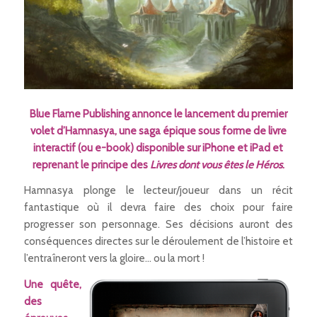
Blue Flame Publishing annonce le lancement du premier
volet d’Hamnasya, une saga épique sous forme de livre
interactif (ou e-book) disponible sur iPhone et iPad et
reprenant le principe des
Livres dont vous êtes le Héros
.
Hamnasya plonge le lecteur/joueur dans un récit
fantastique où il devra faire des choix pour faire
progresser son personnage. Ses décisions auront des
conséquences directes sur le déroulement de l’histoire et
l’entraîneront vers la gloire… ou la mort !
Une quête,
des