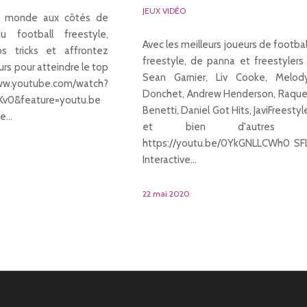
JEUX VIDÉO
le monde aux côtés de
u football freestyle,
Avec les meilleurs joueurs de footbal
os tricks et affrontez
freestyle, de panna et freestylers 
urs pour atteindre le top
Sean Garnier, Liv Cooke, Melod
ww.youtube.com/watch?
Donchet, Andrew Henderson, Raque
v0&feature=youtu.be
Benetti, Daniel Got Hits, JaviFreestyl
ve…
et bien d'autres 
https://youtu.be/0YkGNLLCWh0 SF
Interactive…
22 mai 2020