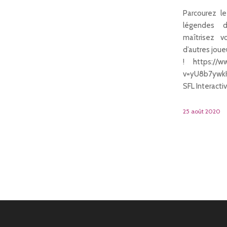
Parcourez 
légendes d
maîtrisez v
d’autres joue
! https://w
v=yU8b7ywkK
SFL Interacti
25 août 2020