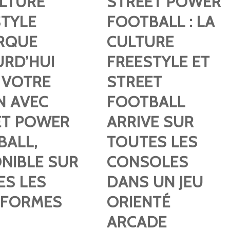
ULTURE
STREET POWER
STYLE
FOOTBALL : LA
RQUE
CULTURE
URD’HUI
FREESTYLE ET
 VOTRE
STREET
N AVEC
FOOTBALL
ET POWER
ARRIVE SUR
BALL,
TOUTES LES
NIBLE SUR
CONSOLES
ES LES
DANS UN JEU
EFORMES
ORIENTÉ
ARCADE