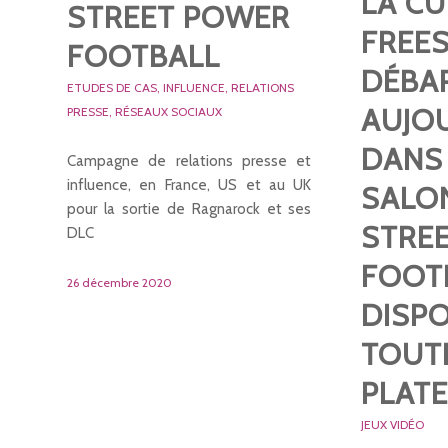
LA C
STREET POWER
FREE
FOOTBALL
DÉBA
ETUDES DE CAS
,
INFLUENCE
,
RELATIONS
AUJO
PRESSE
,
RÉSEAUX SOCIAUX
DANS
Campagne de relations presse et
influence, en France, US et au UK
SALO
pour la sortie de Ragnarock et ses
STRE
DLC
FOOT
26 décembre 2020
DISPO
TOUT
PLAT
JEUX VIDÉO