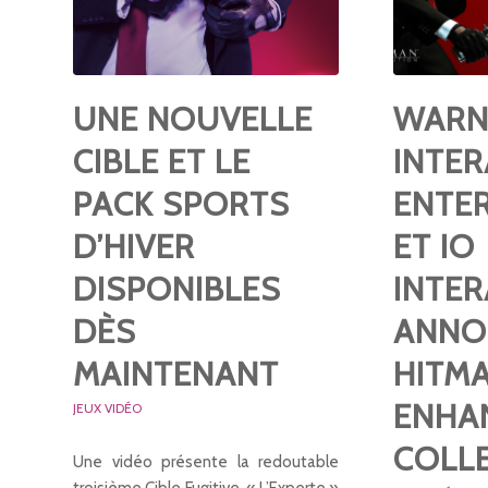
UNE NOUVELLE
WARN
CIBLE ET LE
INTER
PACK SPORTS
ENTE
D’HIVER
ET IO
DISPONIBLES
INTER
DÈS
ANNO
MAINTENANT
HITM
ENHA
JEUX VIDÉO
COLL
Une vidéo présente la redoutable