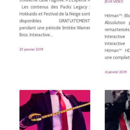
troisième Cible Fugitive, « L’Experte »
JEUX VIDÉO
Les contenus des Packs Legacy :
Hokkaido et Festival de la Neige sont
Hitman™: Bl
disponibles GRATUITEMENT
Absolution 
pendant une période limitée Warner
remasteris
Bros. Interactive…
Interactiv
Interactive
25 janvier 2019
Hitman™ HD
une compilat
4 janvier 2019