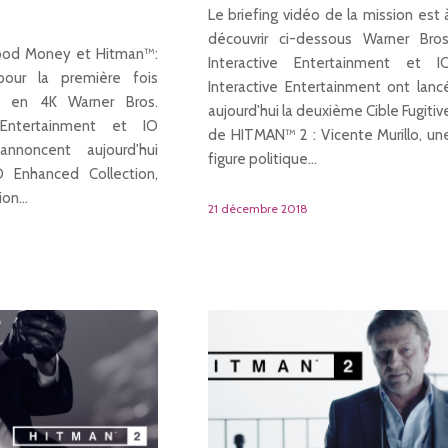
Le briefing vidéo de la mission est 
découvrir ci-dessous Warner Bros
ood Money et Hitman™:
Interactive Entertainment et I
pour la première fois
Interactive Entertainment ont lanc
és en 4K Warner Bros.
aujourd'hui la deuxième Cible Fugitiv
e Entertainment et IO
de HITMAN™ 2 : Vicente Murillo, un
 annoncent aujourd'hui
figure politique…
 Enhanced Collection,
ion…
21 décembre 2018