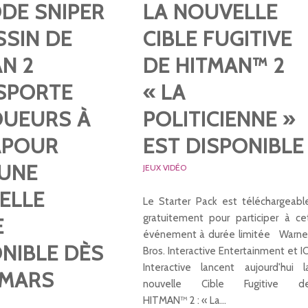
DE SNIPER
LA NOUVELLE
SSIN DE
CIBLE FUGITIVE
N 2
DE HITMAN™ 2
SPORTE
« LA
OUEURS À
POLITICIENNE »
APOUR
EST DISPONIBLE
 UNE
JEUX VIDÉO
ELLE
Le Starter Pack est téléchargeabl
gratuitement pour participer à ce
E
événement à durée limitée Warne
NIBLE DÈS
Bros. Interactive Entertainment et I
Interactive lancent aujourd'hui l
 MARS
nouvelle Cible Fugitive d
HITMAN™ 2 : « La…