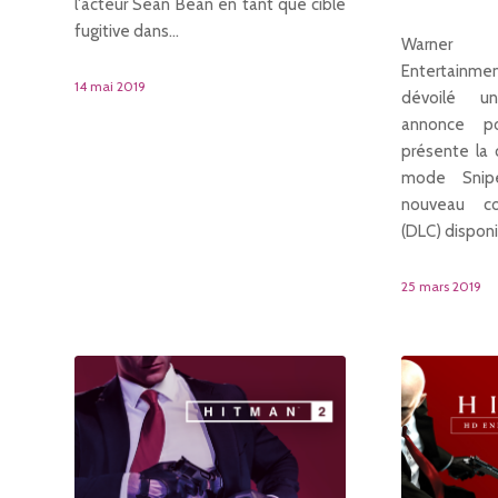
l'acteur Sean Bean en tant que cible
fugitive dans…
Warner B
Entertainmen
14 mai 2019
dévoilé u
annonce p
présente la 
mode Snipe
nouveau co
(DLC) dispon
25 mars 2019