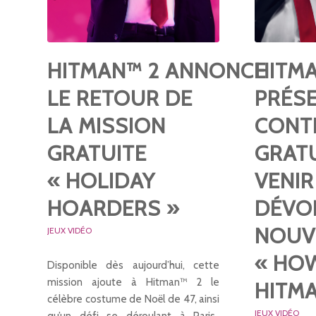
HITMAN™ 2 ANNONCE
HITMA
LE RETOUR DE
PRÉS
LA MISSION
CONT
GRATUITE
GRATU
« HOLIDAY
VENIR
HOARDERS »
DÉVO
NOUV
JEUX VIDÉO
« HO
Disponible dès aujourd’hui, cette
mission ajoute à Hitman™ 2 le
HITMA
célèbre costume de Noël de 47, ainsi
JEUX VIDÉO
qu’un défi se déroulant à Paris.