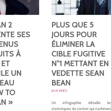
N 2
PLUS QUE 5
ENTE SES
JOURS POUR
ENUS
ÉLIMINER LA
ITS À
CIBLE FUGITIVE
 ET
N°1 METTANT EN
ILE UN
VEDETTE SEAN
EAU
BEAN
W TO
JEUX VIDÉO
N »
Un infographie détaille le
statistiques du contrat qui s’achèver