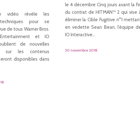
le 4 décembre Cinq jours avant la fi
du contrat de HITMAN™ 2 qui vise 
le vidéo révèle les
éliminer la Cible Fugitive n°1 mettan
 techniques pour se
en vedette Sean Bean, l’équipe d
vue de tous Warner Bros.
IO Interactive…
e Entertainment et IO
 publient de nouvelles
30 novembre 2018
ns sur les contenus
 seront disponibles dans
018