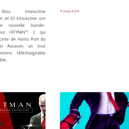
ros. Interactive
11 mars 2019
t et IO Interactive ont
ne nouvelle bande-
our HITMAN™ 2 qui
carte de Hantu Port du
r Assassin, un tout
ntenu téléchargeable
ible…