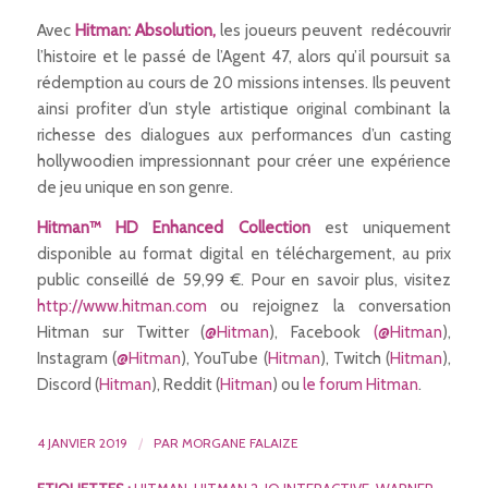
Avec
Hitman: Absolution
,
les joueurs peuvent redécouvrir
l’histoire et le passé de l’Agent 47, alors qu’il poursuit sa
rédemption au cours de 20 missions intenses. Ils peuvent
ainsi profiter d’un style artistique original combinant la
richesse des dialogues aux performances d’un casting
hollywoodien impressionnant pour créer une expérience
de jeu unique en son genre.
Hitman™ HD Enhanced Collection
est uniquement
disponible au format digital en téléchargement, au prix
public conseillé de 59,99 €. Pour en savoir plus, visitez
http://www.hitman.com
ou rejoignez la conversation
Hitman sur Twitter (
@Hitman
), Facebook
(@Hitman
),
Instagram (
@Hitman
), YouTube (
Hitman
), Twitch (
Hitman
),
Discord (
Hitman
), Reddit (
Hitman
) ou
le forum Hitman
.
4 JANVIER 2019
/
PAR
MORGANE FALAIZE