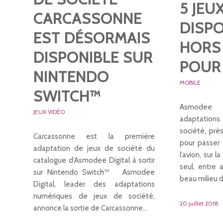
5 JEU
CARCASSONNE
DISP
EST DÉSORMAIS
HORS
DISPONIBLE SUR
POUR 
NINTENDO
MOBILE
SWITCH™
Asmodee D
JEUX VIDÉO
adaptations
société, pré
Carcassonne est la première
pour passer
adaptation de jeux de société du
l’avion, sur l
catalogue d’Asmodee Digital à sortir
seul, entre 
sur Nintendo Switch™ Asmodee
beau milieu d
Digital, leader des adaptations
numériques de jeux de société,
20 juillet 2018
annonce la sortie de Carcassonne…