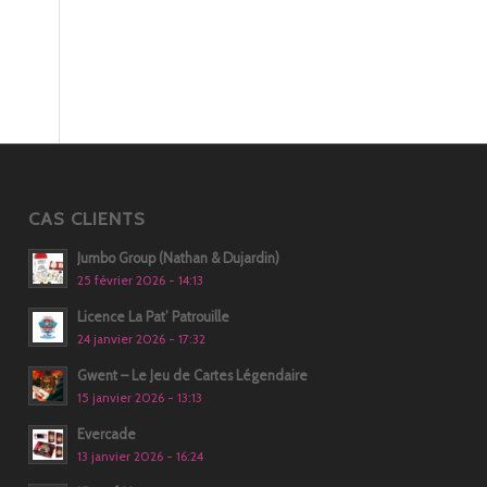
CAS CLIENTS
Jumbo Group (Nathan & Dujardin)
25 février 2026 - 14:13
Licence La Pat’ Patrouille
24 janvier 2026 - 17:32
Gwent – Le Jeu de Cartes Légendaire
15 janvier 2026 - 13:13
Evercade
13 janvier 2026 - 16:24