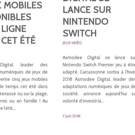
X MOBILES
LANCE SUR
ONIBLES
NINTENDO
 LIGNE
SWITCH
CET ÉTÉ
JEUX VIDÉO
Asmodee Digital se lance su
igital, leader des
Nintendo Switch Premier jeu à êtr
 numériques de jeux de
adapté, Carcassonne sortira à l’hive
sente cinq jeux mobiles
2018 Asmodee Digital, leader de
 le temps cet été dans
adaptations numériques de jeux d
a terrasse ou sur la plage,
société, annonce aujourd’hui s
amis ou en famille ! Au
volonté d’investir la…
e l’été,…
7 juin 2018