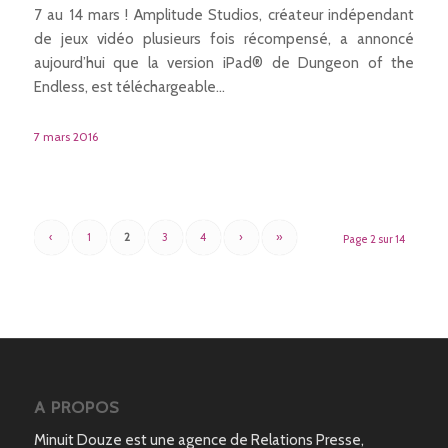
7 au 14 mars ! Amplitude Studios, créateur indépendant
de jeux vidéo plusieurs fois récompensé, a annoncé
aujourd’hui que la version iPad® de Dungeon of the
Endless, est téléchargeable…
7 mars 2016
‹
1
2
3
4
›
»
Page 2 sur 14
A PROPOS
Minuit Douze est une agence de Relations Presse,