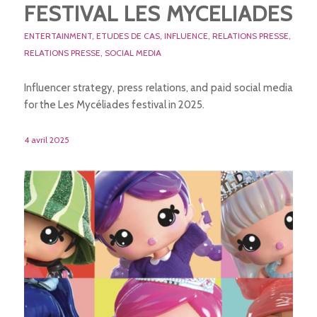
FESTIVAL LES MYCELIADES
ENTERTAINMENT
,
ETUDES DE CAS
,
INFLUENCE
,
RELATIONS PRESSE
,
RELATIONS PRESSE
,
SOCIAL MEDIA
Influencer strategy, press relations, and paid social media
for the Les Mycéliades festival in 2025.
4 avril 2025