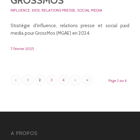
GROSSMOS
INFLUENCE
,
KIDS
,
RELATIONS PRESSE
,
SOCIAL MEDIA
Stratégie d'influence, relations presse et social paid
media pour GrossMos (MGAE) en 2024.
7 février 2025
‹
1
2
3
4
›
»
Page 2 sur 6
A PROPOS