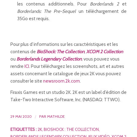
les contenus additionnels. Pour
Borderlands 2
et
Borderlands: The Pre-Sequel
un téléchargement de
35Go est requis.
Pour plus d’informations sur les caractéristiques et les
contenus de
BioShock: The Collection
,
XCOM 2 Collection
ou
Borderlands Legendary Collection
, vous pouvez vous
rendre
ICI
. Pour téléchargez les screenshots, art et autres
assets concernant le catalogue de jeux 2K vous pouvez
consulter le site
newsroom.2k.com
.
Firaxis Games est un studio 2K. 2K est un label d’édition de
Take-Two Interactive Software, Inc. (NASDAQ: TTWO).
29 MAI 2020
/
PAR
MATHILDE
ETIQUETTES :
2K
,
BIOSHOCK : THE COLLECTION
,
BORDERLANDS LEGENDARY COLLECTION
,
JEUX VIDÉO
,
XCOM 2