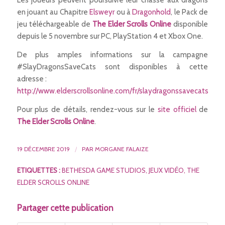
Les joueurs peuvent poursuivre leur chasse aux dragons
en jouant au Chapitre
Elsweyr
ou à
Dragonhold
, le Pack de
jeu téléchargeable de
The Elder Scrolls Online
disponible
depuis le 5 novembre sur PC, PlayStation 4 et Xbox One.
De plus amples informations sur la campagne
#SlayDragonsSaveCats sont disponibles à cette
adresse :
http://www.elderscrollsonline.com/fr/slaydragonssavecats
Pour plus de détails, rendez-vous sur le
site officiel
de
The Elder Scrolls Online
.
19 DÉCEMBRE 2019
/
PAR
MORGANE FALAIZE
ETIQUETTES :
BETHESDA GAME STUDIOS
,
JEUX VIDÉO
,
THE
ELDER SCROLLS ONLINE
Partager cette publication