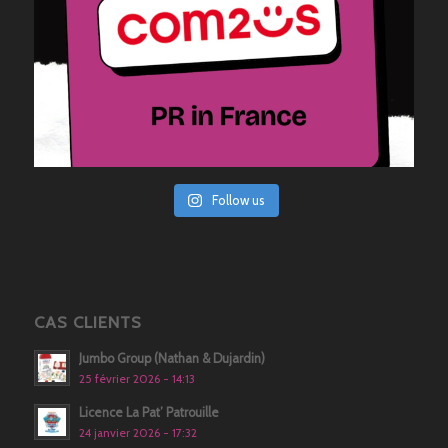
Follow us
CAS CLIENTS
Jumbo Group (Nathan & Dujardin)
25 février 2026 - 14:13
Licence La Pat’ Patrouille
24 janvier 2026 - 17:32