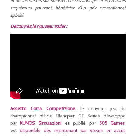
enfin ses débuts sur Steam en accès anticipé ! Ses premiers
acquéreurs pourront bénéficier d’un prix promotionnel
spécial.
Découvrez le nouveau trailer :
Assetto Corsa Competizione
, le nouveau jeu du
championnat officiel Blancpain GT Series, développé
par
KUNOS Simulazioni
et publié par
505 Games
,
est
disponible dès maintenant sur Steam en accès