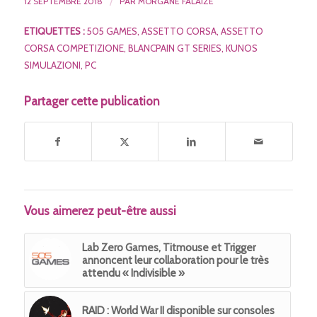
12 SEPTEMBRE 2018
/
PAR
MORGANE FALAIZE
ETIQUETTES :
505 GAMES
,
ASSETTO CORSA
,
ASSETTO
CORSA COMPETIZIONE
,
BLANCPAIN GT SERIES
,
KUNOS
SIMULAZIONI
,
PC
Partager cette publication
Vous aimerez peut-être aussi
Lab Zero Games, Titmouse et Trigger
annoncent leur collaboration pour le très
attendu « Indivisible »
RAID : World War II disponible sur consoles