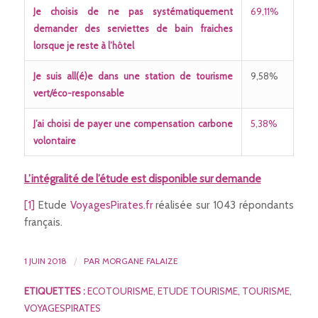
Je choisis de ne pas systématiquement
69,11%
demander des serviettes de bain fraiches
lorsque je reste à l’hôtel
Je suis all(é)e dans une station de tourisme
9,58%
vert/éco-responsable
J’ai choisi de payer une compensation carbone
5,38%
volontaire
L’intégralité de l’étude est disponible sur demande
[1]
Etude
VoyagesPirates.fr
réalisée sur 1043 répondants
français.
1 JUIN 2018
/
PAR
MORGANE FALAIZE
ETIQUETTES :
ECOTOURISME
,
ETUDE TOURISME
,
TOURISME
,
VOYAGESPIRATES