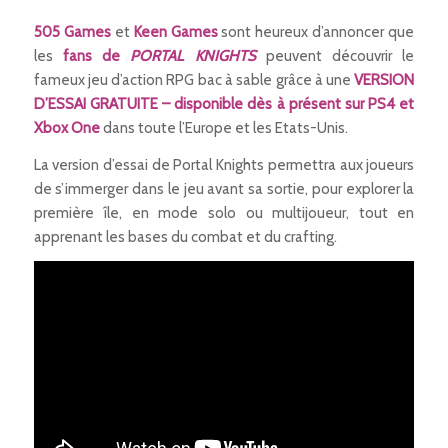
505 Games
et
Keen Games
sont heureux d’annoncer que
les
fans de
PORTAL KNIGHTS
peuvent découvrir le
fameux jeu d’action RPG bac à sable grâce à une
VERSION
D’ESSAI GRATUITE – disponible dès à présent sur PS4 et
Xbox One
dans toute l’Europe et les Etats-Unis.
La version d’essai de Portal Knights permettra aux joueurs
de s’immerger dans le jeu avant sa sortie, pour explorer la
première île, en mode solo ou multijoueur, tout en
apprenant les bases du combat et du crafting.