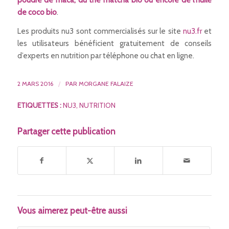
poudre de maca, du thé matcha bio ou encore de l’huile
de coco bio
.
Les produits nu3 sont commercialisés sur le site
nu3.fr
et
les utilisateurs bénéficient gratuitement de conseils
d’experts en nutrition par téléphone ou chat en ligne.
2 MARS 2016
/
PAR
MORGANE FALAIZE
ETIQUETTES :
NU3
,
NUTRITION
Partager cette publication
Vous aimerez peut-être aussi