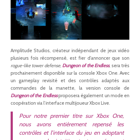
Amplitude Studios, créateur indépendant de jeux vidéo
plusieurs fois récompensé, est fier d’annoncer que son
rogue-like tower defense
,
Dungeon of the Endless
, sera très
prochainement disponible sur la console Xbox One. Avec
un gameplay revisité et des contrôles adaptés aux
commandes de la manette, la version console de
Dungeon of the Endless
proposera également un mode en
coopération via l’interface multijoueur Xbox Live.
Pour notre premier titre sur Xbox One,
nous avons entièrement repensé les
contrôles et l’interface du jeu en adoptant