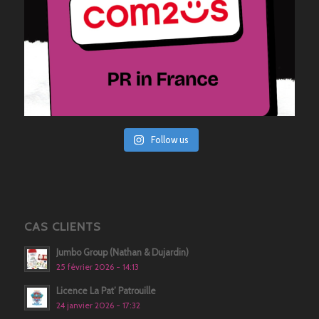
Follow us
CAS CLIENTS
Jumbo Group (Nathan & Dujardin)
25 février 2026 - 14:13
Licence La Pat’ Patrouille
24 janvier 2026 - 17:32