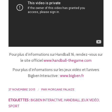
Pour plus d’informations sur Handball 16, rendez-vous sur
le site officiel
www.handball-thegame.com
Pour plus d’informations sur les jeux vidéo et l’univers
Bigben Interactive :
www.bigben.fr
27 NOVEMBRE 2015
/
PAR
MORGANE FALAIZE
ETIQUETTES :
BIGBEN INTERACTIVE
,
HANDBALL
,
JEUX VIDÉO
,
SPORT