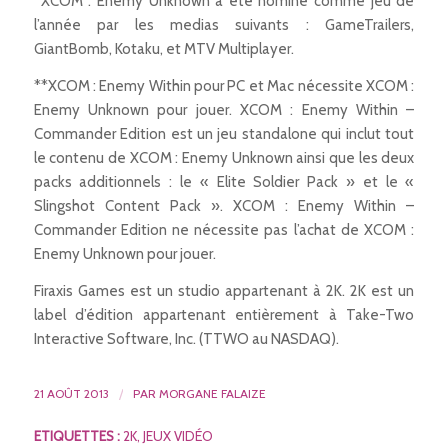
*XCOM : Enemy Unknown a été nominé comme jeu de
l’année par les medias suivants : GameTrailers,
GiantBomb, Kotaku, et MTV Multiplayer.
**XCOM : Enemy Within pour PC et Mac nécessite XCOM :
Enemy Unknown pour jouer. XCOM : Enemy Within –
Commander Edition est un jeu standalone qui inclut tout
le contenu de XCOM : Enemy Unknown ainsi que les deux
packs additionnels : le « Elite Soldier Pack » et le «
Slingshot Content Pack ». XCOM : Enemy Within –
Commander Edition ne nécessite pas l’achat de XCOM :
Enemy Unknown pour jouer.
Firaxis Games est un studio appartenant à 2K. 2K est un
label d’édition appartenant entièrement à Take-Two
Interactive Software, Inc. (TTWO au NASDAQ).
21 AOÛT 2013
/
PAR
MORGANE FALAIZE
ETIQUETTES :
2K
,
JEUX VIDÉO