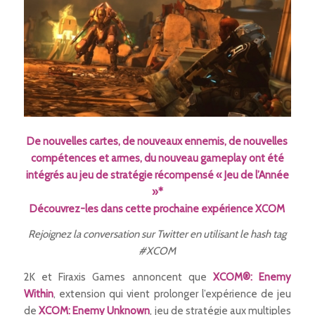
De nouvelles cartes, de nouveaux ennemis, de nouvelles
compétences et armes, du nouveau gameplay ont été
intégrés au jeu de stratégie récompensé « Jeu de l’Année
»*
Découvrez-les dans cette prochaine expérience XCOM
Rejoignez la conversation sur Twitter en utilisant le hash tag
#XCOM
2K et Firaxis Games annoncent que
XCOM®: Enemy
Within
, extension qui vient prolonger l’expérience de jeu
de
XCOM: Enemy Unknown
, jeu de stratégie aux multiples