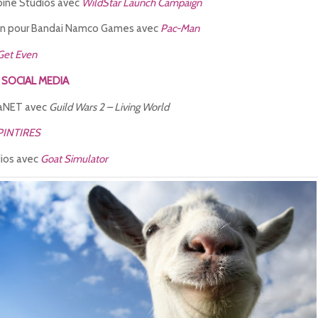
ne Studios avec
WildStar Launch Campaign
n pour Bandai Namco Games avec
Pac-Man
Get Even
 SOCIAL MEDIA
aNET avec
Guild Wars 2 – Living World
PINTIRES
ios avec
Goat Simulator