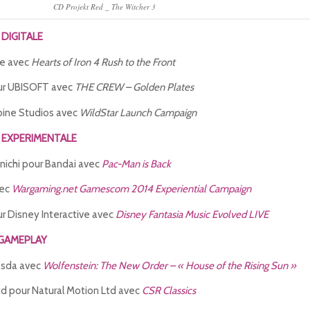
CD Projekt Red _ The Witcher 3
DIGITALE
e avec
Hearts of Iron 4 Rush to the Front
ur UBISOFT avec
THE CREW – Golden Plates
ne Studios avec
WildStar Launch Campaign
 EXPERIMENTALE
ichi pour Bandai avec
Pac-Man is Back
vec
Wargaming.net Gamescom 2014 Experiential Campaign
 Disney Interactive avec
Disney Fantasia Music Evolved LIVE
 GAMEPLAY
sda avec
Wolfenstein: The New Order – « House of the Rising Sun »
d pour Natural Motion Ltd avec
CSR Classics