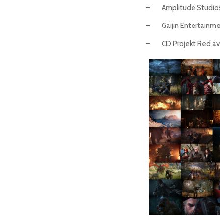
– Amplitude Studio
– Gaijin Entertainme
– CD Projekt Red a