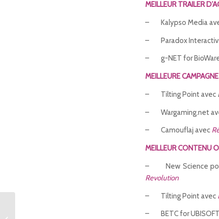
MEILLEUR TRAILER D’A
– Kalypso Media av
– Paradox Interactiv
– g-NET for BioWar
MEILLEURE CAMPAGNE
– Tilting Point avec
– Wargaming.net a
– Camouflaj avec
Ré
MEILLEUR CONTENU O
– New Science pou
Revolution
– Tilting Point avec
– BETC for UBISOFT
Borderlands: The Pre-