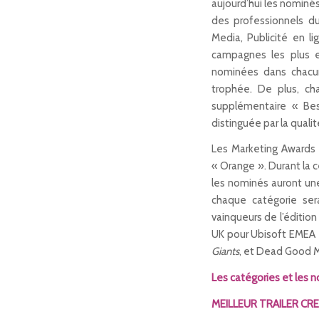
aujourd’hui les nominé
des professionnels du
Media, Publicité en l
campagnes les plus 
nominées dans chacun
trophée. De plus, c
supplémentaire « Bes
distinguée par la quali
Les Marketing Awards 
« Orange ». Durant la c
les nominés auront un
chaque catégorie ser
vainqueurs de l’éditio
UK pour Ubisoft EMEA
Giants
, et Dead Good 
Les catégories et les no
MEILLEUR TRAILER CR