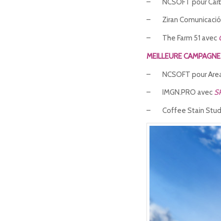
– NCSOFT pour Carbi
– Ziran Comunicació
– The Farm 51 avec
MEILLEURE CAMPAGNE
– NCSOFT pour Are
– IMGN.PRO avec
S
– Coffee Stain Stud