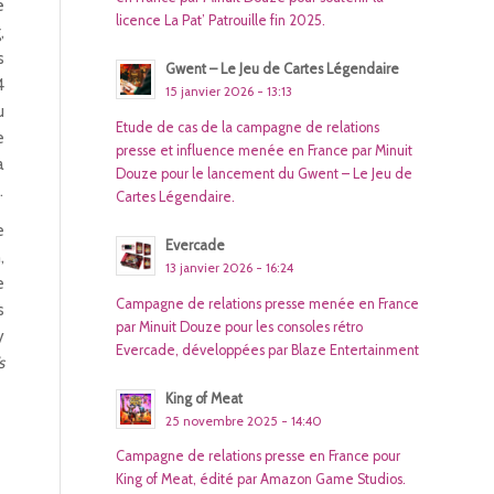
é
licence La Pat’ Patrouille fin 2025.
,
s
Gwent – Le Jeu de Cartes Légendaire
4
15 janvier 2026 - 13:13
u
Etude de cas de la campagne de relations
e
presse et influence menée en France par Minuit
a
Douze pour le lancement du Gwent – Le Jeu de
.
Cartes Légendaire.
e
Evercade
,
13 janvier 2026 - 16:24
e
Campagne de relations presse menée en France
s
par Minuit Douze pour les consoles rétro
y
Evercade, développées par Blaze Entertainment
s
King of Meat
25 novembre 2025 - 14:40
Campagne de relations presse en France pour
King of Meat, édité par Amazon Game Studios.