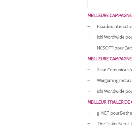
MEILLEURE CAMPAGNE 
– Paradox Interactiv
– ichi Wordlwide po
– NCSOFT pour Carbi
MEILLEURE CAMPAGNE
– Ziran Comunicación
– Wargaming.net a
– ichi Worldwide pour
MEILLEUR TRAILER DE
– g-NET pour Bethe
– The Trailer Farm Lt