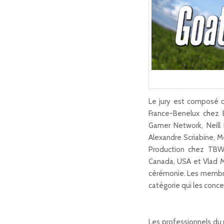
Le jury est composé de
France-Benelux chez
Gamer Network, Neill 
Alexandre Scriabine, Me
Production chez TBWA
Canada, USA et Vlad M
cérémonie. Les membres
catégorie qui les conce
Les professionnels du 