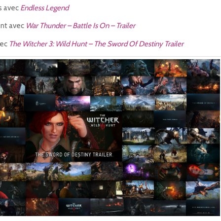
s avec
Endless Legend
nt avec
War Thunder – Battle Is On – Trailer
vec
The Witcher 3: Wild Hunt – The Sword Of Destiny Trailer