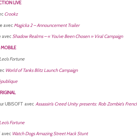
CTION LIVE
ec
Crookz
e avec
Magicka 2 – Announcement Trailer
e avec
Shadow Realms – « You’ve Been Chosen » Viral Campaign
 MOBILE
Leo’s Fortune
vec
World of Tanks Blitz Launch Campaign
publique
RIGINAL
r UBISOFT avec
Assassin’s Creed Unity presents: Rob Zombie’s Frenc
Leo’s Fortune
 avec
Watch Dogs Amazing Street Hack Stunt