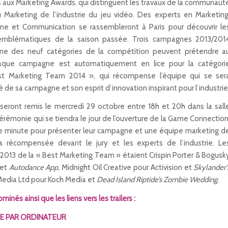
s aux Marketing Awards, qui distinguent les travaux de la communaut
 Marketing de l’industrie du jeu vidéo. Des experts en Marketing
igne et Communication se rassembleront à Paris pour découvrir le
emblématiques de la saison passée. Trois campagnes 2013/201
e des neuf catégories de la compétition peuvent prétendre a
haque campagne est automatiquement en lice pour la catégori
t Marketing Team 2014 », qui récompense l’équipe qui se ser
té de sa campagne et son esprit d’innovation inspirant pour l’industrie
seront remis le mercredi 29 octobre entre 18h et 20h dans la sall
érémonie qui se tiendra le jour de l’ouverture de la Game Connection
e minute pour présenter leur campagne et une équipe marketing d
a récompensée devant le jury et les experts de l’industrie. Le
n 2013 de la « Best Marketing Team » étaient Crispin Porter & Bogusk
 et
Autodance App
, Midnight Oil Creative pour Activision et
Skylander’
Media Ltd pour Koch Media et
Dead Island Riptide’s Zombie Wedding
.
minés ainsi que les liens vers les trailers :
EE PAR ORDINATEUR