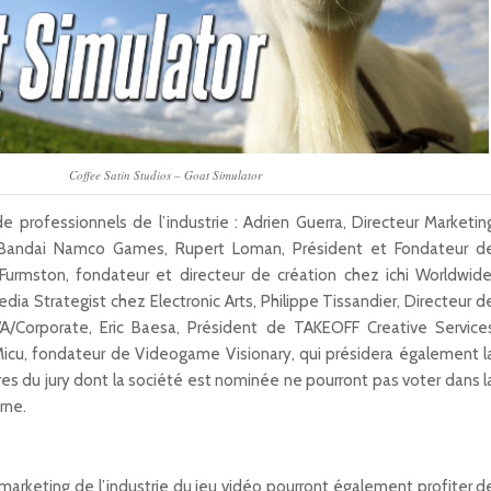
Coffee Satin Studios – Goat Simulator
 professionnels de l’industrie : Adrien Guerra, Directeur Marketin
 Bandai Namco Games, Rupert Loman, Président et Fondateur d
Furmston, fondateur et directeur de création chez ichi Worldwide
dia Strategist chez Electronic Arts, Philippe Tissandier, Directeur d
/Corporate, Eric Baesa, Président de TAKEOFF Creative Service
icu, fondateur de Videogame Visionary, qui présidera également l
 du jury dont la société est nominée ne pourront pas voter dans l
rne.
marketing de l’industrie du jeu vidéo pourront également profiter d