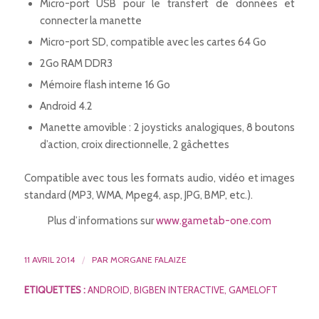
Micro-port USB pour le transfert de données et
connecter la manette
Micro-port SD, compatible avec les cartes 64 Go
2Go RAM DDR3
Mémoire flash interne 16 Go
Android 4.2
Manette amovible : 2 joysticks analogiques, 8 boutons
d’action, croix directionnelle, 2 gâchettes
Compatible avec tous les formats audio, vidéo et images
standard (MP3, WMA, Mpeg4, asp, JPG, BMP, etc.).
Plus d’informations sur
www.gametab-one.com
11 AVRIL 2014
/
PAR
MORGANE FALAIZE
ETIQUETTES :
ANDROID
,
BIGBEN INTERACTIVE
,
GAMELOFT