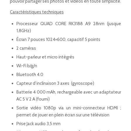
pouvoir partager ses photos et vidéos en toute simplicité.
Caractéristiques techniques
Processeur QUAD CORE RK3188 A9 28nm (jusque
1,8GHz)
Écran 7 pouces 1024×600, capacitif 5 points
2 caméras
Haut-parleur et micro intégrés
Wi-Fi b/g/n
Bluetooth 4.0
Capteur d’inclinaison 3 axes (gyroscope)
Batterie 4 000 mAh, rechargeable avec un adaptateur
AC 5 V 2 A (fourni)
Sortie vidéo 1080p via un mini-connecteur HDMI ;
permet de jouer en plein écran sur une télévision
Prise Jack audio 3,5 mm